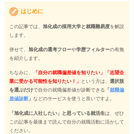
はじめに
この記事では、
旭化成の採用大学と就職難易度
を解説
します。
併せて、
旭化成の選考フロー
や
学歴フィルター
の有無
を紹介します。
ちなみに、
「自分の就職偏差値を知りたい」「志望企
業に受かる可能性を知りたい！」
という方は、
選択肢
を選ぶだけ
で自分の就職偏差値が診断できる
「
就職偏
差値診断
」
などのサービスを使うと良いですよ。
「旭化成に入社したい」と思っている就活生
は、ぜひ
この記事を最後まで読んで自分の就職活動に活かして
ください。