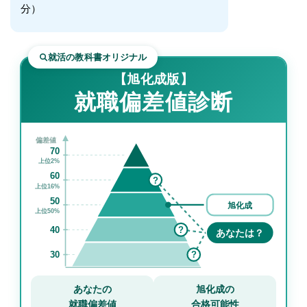
分）
就活の教科書オリジナル
【旭化成版】
就職偏差値診断
偏差値
70
上位2%
60
?
上位16%
50
旭化成
上位50%
40
?
あなたは？
30
?
あなたの
旭化成の
就職偏差値
合格可能性