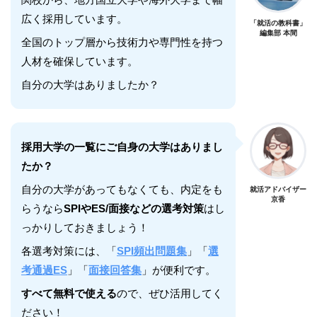
広く採用しています。
「就活の教科書」
編集部 本間
全国のトップ層から技術力や専門性を持つ
人材を確保しています。
自分の大学はありましたか？
採用大学の一覧にご自身の大学はありまし
たか？
自分の大学があってもなくても、内定をも
就活アドバイザー
京香
らうなら
SPIやES/面接などの選考対策
はし
っかりしておきましょう！
各選考対策には、「
SPI頻出問題集
」「
選
考通過ES
」「
面接回答集
」が便利です。
すべて無料で使える
ので、ぜひ活用してく
ださい！