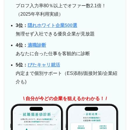
プロフ入力率80％以上でオファー数2.1倍！
（2025年卒利用実績）
3位：
隠れホワイト企業500選
無理せず入社できる優良企業が見放題
4位：
適職診断
あなたに合った仕事を客観的に診断
5位：
ぴたキャリ就活
内定まで個別サポート（ES添削/面接対策/企業紹
介も)
\ 自分が今どの企業を狙えるかわかる！ /