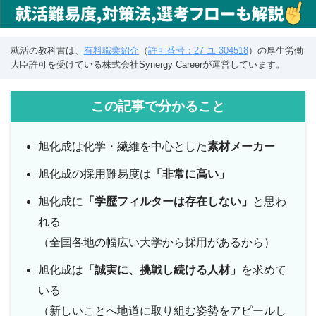
就活の教科書は、
有料職業紹介
（
許可番号：27-ユ-304518
）の厚生労働
大臣許可を受けている株式会社Synergy Careerが運営しています。
この記事で分かること
旭化成は化学・繊維を中心とした
素材メーカー
旭化成の採用難易度は
「非常に高い」
旭化成に
「学歴フィルターは存在しない」
と思わ
れる
（全国各地の幅広い大学から採用があるから）
旭化成は
「誠実に、挑戦し続ける人材」
を求めて
いる
（新しいことへ地道に取り組む姿勢をアピールし