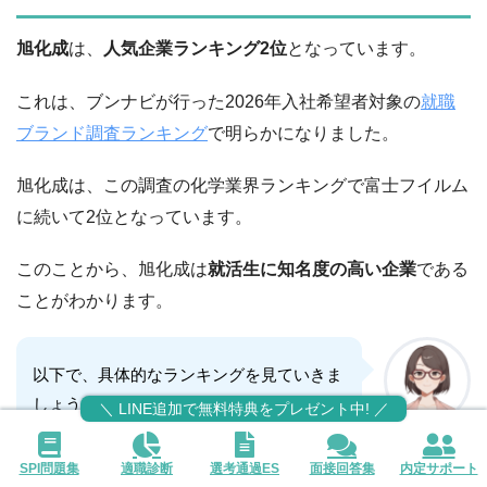
旭化成
は、
人気企業ランキング2位
となっています。
これは、ブンナビが行った2026年入社希望者対象の
就職
ブランド調査ランキング
で明らかになりました。
旭化成は、この調査の化学業界ランキングで富士フイルム
に続いて2位となっています。
このことから、旭化成は
就活生に知名度の高い企業
である
ことがわかります。
以下で、具体的なランキングを見ていきま
しょう。
＼ LINE追加で無料特典をプレゼント中! ／
就活アドバイザー
京香
SPI問題集
適職診断
選考通過ES
面接回答集
内定サポート