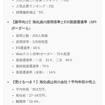
入社が難しい企業ランキング：73位
人気企業ランキング：2位
就職偏差値は「59」
【新卒向け】旭化成の採用倍率とES/面接通過率（SPI
ボーダーも）
採用人数：200人前後
採用倍率：125倍程度
ES通過率：65％
Webテスト倍率/ボーダー：70％程度
面接通過率：一次 31％、二次 60％
最終面接通過率：75％
面接通過率（全体）：14％
【受けるべき？】旭化成は何の会社？平均年収や売上
平均年収「953万円」
初任給「27~34万円」
離職率「10.4%」