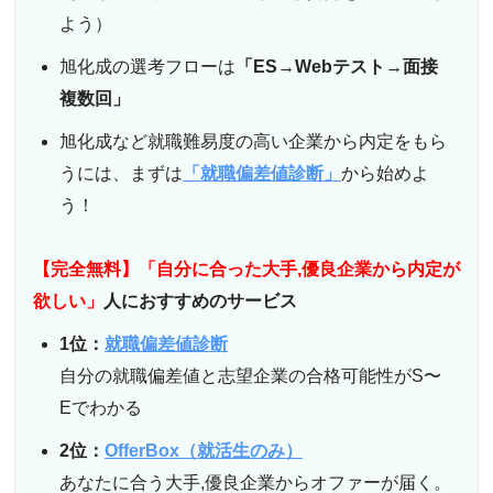
よう）
旭化成の選考フローは
「ES→Webテスト→面接
複数回」
旭化成など就職難易度の高い企業から内定をもら
うには、まずは
「就職偏差値診断」
から始めよ
う！
【完全無料】「自分に合った大手,優良企業から内定が
欲しい」
人におすすめのサービス
1位：
就職偏差値診断
自分の就職偏差値と志望企業の合格可能性がS〜
Eでわかる
2位：
OfferBox（就活生のみ）
あなたに合う大手,優良企業からオファーが届く。