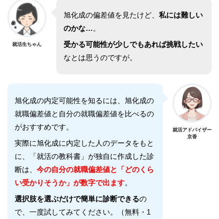
旭化成
の偏差値を見たけど、
私には難しい
のかな…
。
受かる可能性が少しでもあれば挑戦したい
就活生ちゃん
なとは思うのですが。
旭化成
の内定可能性を知るには、
旭化成
の
就職偏差値と自分の就職偏差値を比べるの
がおすすめです。
就活アドバイザー
京香
実際に
旭化成
に内定した人のデータをもと
に、「就活の教科書」が独自に作成した診
断は、
今の自分の就職偏差値と「どのくら
い受かりそうか」が数字で出ます
。
選択肢を選ぶだけで簡単に診断できる
の
で、一度試してみてください。（無料・1