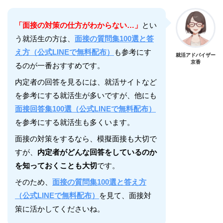
「面接の対策の仕方がわからない…」
とい
う就活生の方は、
面接の質問集100選と答
え方（公式LINEで無料配布）
も参考にす
就活アドバイザー
京香
るのが一番おすすめです。
内定者の回答を見るには、就活サイトなど
を参考にする就活生が多いですが、他にも
面接回答集100選（公式LINEで無料配布）
を参考にする就活生も多くいます。
面接の対策をするなら、模擬面接も大切で
すが、
内定者がどんな回答をしているのか
を知っておくことも大切
です。
そのため、
面接の質問集100選と答え方
（公式LINEで無料配布）
を見て、面接対
策に活かしてくださいね。