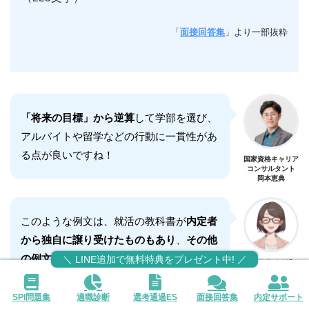
「
面接回答集
」より一部抜粋
「将来の目標」から逆算
して学部を選び、
アルバイトや留学などの行動に一貫性があ
る点が良いですね！
国家資格キャリア
コンサルタント
岡本恵典
このような例文は、就活の教科書が
内定者
から独自に譲り受けたものもあり
、
その他
の例文
は、
公式LINEから無料でGETでき
＼ LINE追加で無料特典をプレゼント中! ／
就活アドバイザー
京香
る「面接回答集」
で無料公開しています。
SPI問題集
適職診断
選考通過ES
面接回答集
内定サポート
内定者の面接の回答が無料で見放題
なの