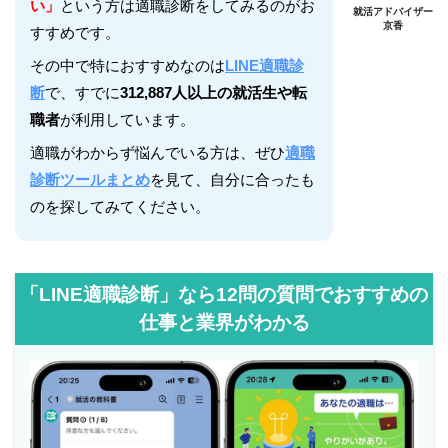
い」
という方は適職診断をしてみるのがお
就活アドバイザー
京香
すすめです。
その中で特におすすめなのは
LINE適職診
断
で、すでに
312,887人以上の就活生や転
職者
が利用しています。
適職がわからず悩んでいる方は、ぜひ
適職
診断ツールまとめ
を見て、自分に合ったも
のを探してみてください。
「LINE適職診断」なら12問の質問でおすすめの
仕事と業界がわかる