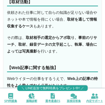
【取材活動】
依頼された仕事に対して自らの知識が足りない場合や
ネットや本で情報を得にくい場合、
取材を通して情報
収集するケース
もあります。
その際は、
取材相手の選定からアポ取り、事前のリサ
ーチ、取材、録音データの文字起こし、執筆、場合に
よっては写真撮影
を行います。
【Web記事に関する勉強】
Webライターの仕事をするうえで、
Web上の記事の特
性をよく学んでおく
必要があります。
＼ LINE追加で無料特典をプレゼント中! ／
Web記事の場合、
一目でページ全体を見ることができ
SPI問題集
適職診断
選考通過ES
面接回答集
内定サポート
ないため内容を捉えづらい
です。