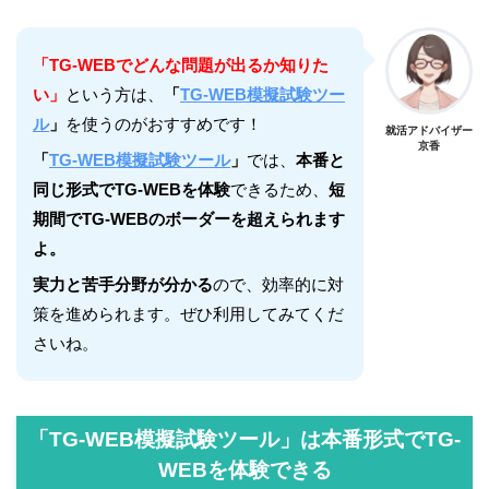
「TG-WEBでどんな問題が出るか知りた
い」
という方は、
「
TG-WEB模擬試験ツー
ル
」
を使うのがおすすめです！
就活アドバイザー
京香
「
TG-WEB模擬試験ツール
」
では、
本番と
同じ形式でTG-WEBを体験
できるため、
短
期間でTG-WEBのボーダーを超えられます
よ。
実力と苦手分野が分かる
ので、効率的に対
策を進められます。ぜひ利用してみてくだ
さいね。
「TG-WEB模擬試験ツール」は本番形式でTG-
WEBを体験できる