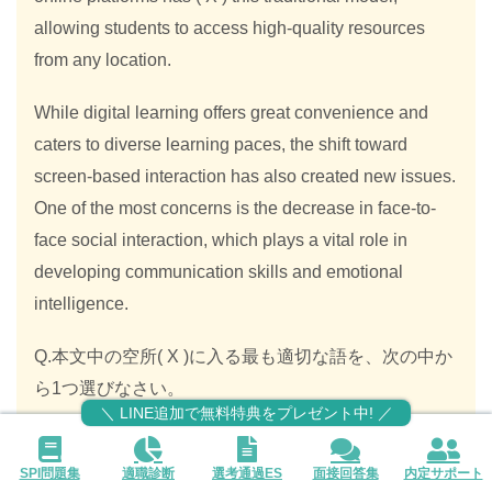
allowing students to access high-quality resources
from any location.
While digital learning offers great convenience and
caters to diverse learning paces, the shift toward
screen-based interaction has also created new issues.
One of the most concerns is the decrease in face-to-
face social interaction, which plays a vital role in
developing communication skills and emotional
intelligence.
Q.本文中の空所( X )に入る最も適切な語を、次の中か
ら1つ選びなさい。
＼ LINE追加で無料特典をプレゼント中! ／
A.maintained B. disrupted C. restricted
SPI問題集
適職診断
選考通過ES
面接回答集
内定サポート