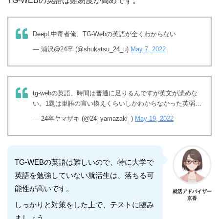
TG-WEBの英語は難易度が高めです。
DeepL中毒者俺、TG-Webの英語が全くわからない
— 浦沢@24卒 (@shukatsu_24_u)
May 7, 2022
tg-webの英語、時間は普通に足りるんですが英文が読めな
い。1題は単語の言い換えくらいしかわからなかった英弱…
— 24卒ヤマザキ (@24_yamazaki_)
May 19, 2022
TG-WEBの英語は難しいので、特に大学で
英語を勉強していない就活生は、落ちる可
能性が高いです。
就活アドバイザー
京香
しっかりと対策をした上で、テストに臨み
ましょう。