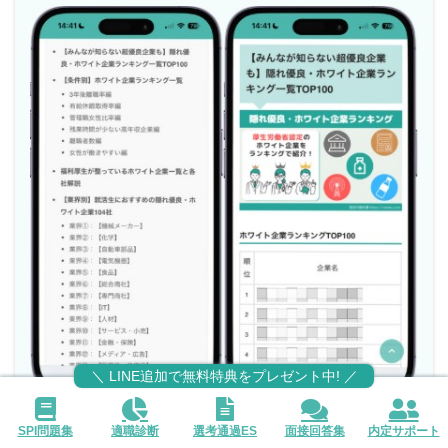
＼ LINE追加で無料特典をプレゼント中! ／
ホワイト度の基準をクリアした
優良企業500社を
SPI問題集
適職診断
選考通過ES
面接回答集
内定サポート