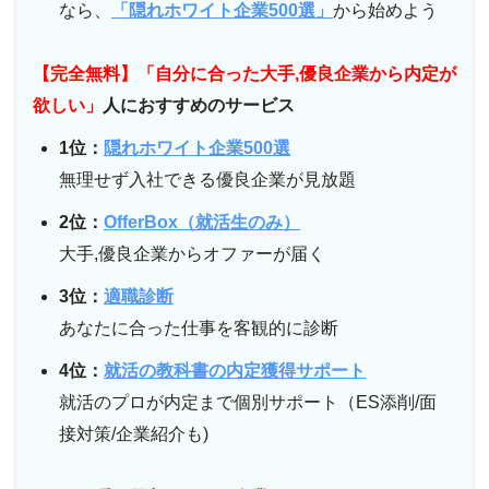
なら、
「隠れホワイト企業500選」
から始めよう
【完全無料】「自分に合った大手,優良企業から内定が
欲しい」
人におすすめのサービス
1位：
隠れホワイト企業500選
無理せず入社できる優良企業が見放題
2位：
OfferBox（就活生のみ）
大手,優良企業からオファーが届く
3位：
適職診断
あなたに合った仕事を客観的に診断
4位：
就活の教科書の内定獲得サポート
就活のプロが内定まで個別サポート（ES添削/面
接対策/企業紹介も)