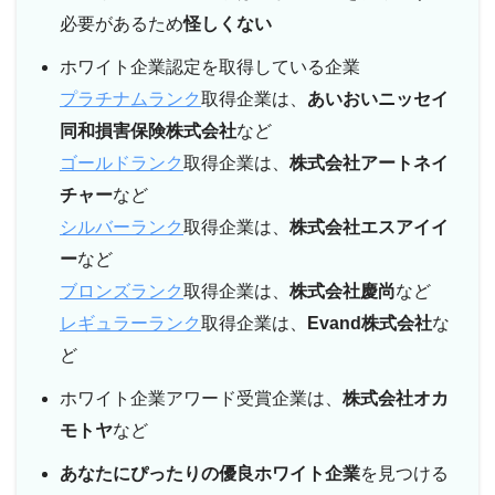
必要があるため
怪しくない
ホワイト企業認定を取得している企業
プラチナムランク
取得企業は、
あいおいニッセイ
同和損害保険株式会社
など
ゴールドランク
取得企業は、
株式会社アートネイ
チャー
など
シルバーランク
取得企業は、
株式会社エスアイイ
ー
など
ブロンズランク
取得企業は、
株式会社慶尚
など
レギュラーランク
取得企業は、
Evand株式会社
な
ど
ホワイト企業アワード受賞企業は、
株式会社オカ
モトヤ
など
あなたにぴったりの優良ホワイト企業
を見つける