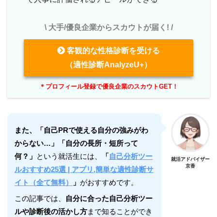
\ 大手/優良企業からスカウトが届く! /
客観的な性格診断を受ける
（適性診断AnalyzeU+）
＊プロフィール登録で優良企業のスカウトGET！
また、「自己PRで使える自分の強みがわ
からない…」「自分の長所・短所って
何？」
という就活生には、
「
自己分析ツー
就活アドバイザー
京香
ルおすすめ25選 | アプリ,簡単な適性診断サ
イト（全て無料）
」
がおすすめです。
この記事では、
自分に合った自己分析ツー
ルや診断後の活かし方
まで知ることができ