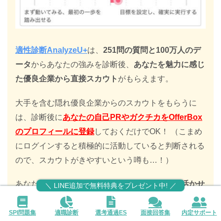
適性診断AnalyzeU+
は、
251問の質問と100万人のデ
ータ
からあなたの強みを診断後、
あなたを魅力に感じ
た優良企業から直接スカウト
がもらえます。
大手を含む隠れ優良企業からのスカウトをもらうに
は、診断後に
あなたの自己PRやガクチカをOfferBox
のプロフィールに登録
しておくだけでOK！ （こまめ
にログインすると積極的に活動していると判断される
ので、スカウトがきやすいという噂も…！）
あなたの強み・短所がわかり
「あなたの強みを活かせ
＼ LINE追加で無料特典をプレゼント中! ／
る」企業からスカウトが届く
ので、あなたの
短所も強
みとして生かせる就活
を行えます。
SPI問題集
適職診断
選考通過ES
面接回答集
内定サポート