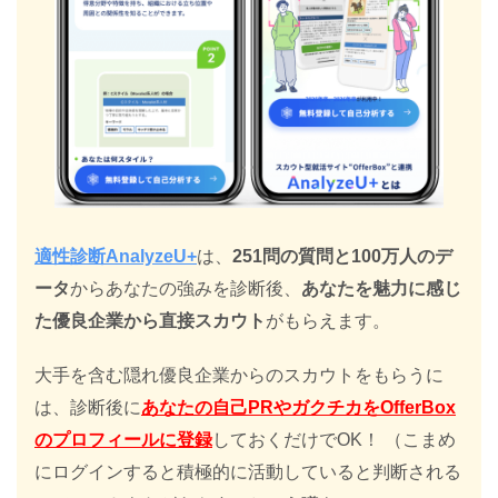
適性診断AnalyzeU+
は、
251問の質問と100万人のデ
ータ
からあなたの強みを診断後、
あなたを魅力に感じ
た優良企業から直接スカウト
がもらえます。
大手を含む隠れ優良企業からのスカウトをもらうに
は、診断後に
あなたの自己PRやガクチカをOfferBox
のプロフィールに登録
しておくだけでOK！ （こまめ
にログインすると積極的に活動していると判断される