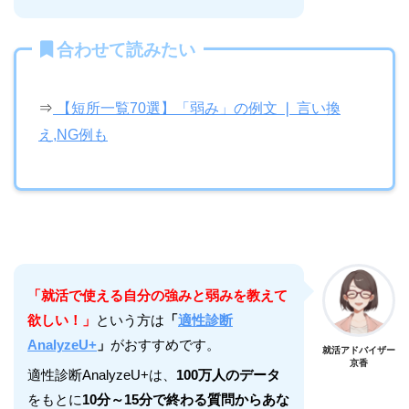
合わせて読みたい
⇒
【短所一覧70選】「弱み」の例文 ❘ 言い換
え,NG例も
「就活で使える自分の強みと弱みを教えて
欲しい！」
という方は
「
適性診断
AnalyzeU+
」
がおすすめです。
就活アドバイザー
京香
適性診断AnalyzeU+は、
100万人のデータ
をもとに
10分～15分で終わる質問からあな