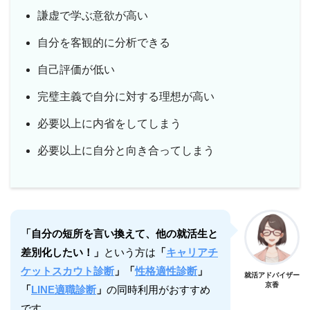
謙虚で学ぶ意欲が高い
自分を客観的に分析できる
自己評価が低い
完璧主義で自分に対する理想が高い
必要以上に内省をしてしまう
必要以上に自分と向き合ってしまう
「自分の短所を言い換えて、他の就活生と
差別化したい！」
という方は
「
キャリアチ
ケットスカウト診断
」
「
性格適性診断
」
就活アドバイザー
京香
「
LINE適職診断
」
の同時利用がおすすめ
です。