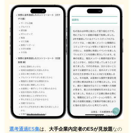
選考通過ES集
は、
大手企業内定者のESが見放題
なの