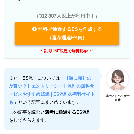
\ 312,887人以上が利用中！ /
無料で通過するESを作成する
（選考通過ES集）
＊公式LINE限定で無料配布中！
また、ES添削については
「
【誰に頼むの
が良い？】エントリーシート添削の無料サ
ービスおすすめ15選 | ES添削の有料サイト
就活アドバイザー
京香
も
」
という記事にまとめています。
この記事を読むと
選考に通過するES添削
をしてもらえます。