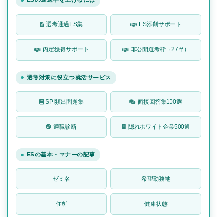
ESの通過率を上げるには
選考通過ES集
ES添削サポート
内定獲得サポート
非公開選考枠（27卒）
選考対策に役立つ就活サービス
SPI頻出問題集
面接回答集100選
適職診断
隠れホワイト企業500選
ESの基本・マナーの記事
ゼミ名
希望勤務地
住所
健康状態