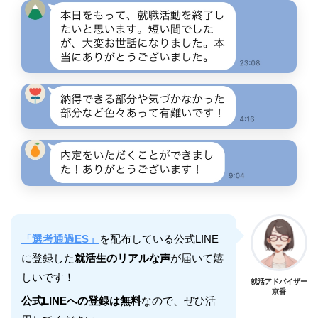
「選考通過ES」
を配布している公式LINE
に登録した
就活生のリアルな声
が届いて嬉
しいです！
就活アドバイザー
京香
公式LINEへの登録は無料
なので、ぜひ活