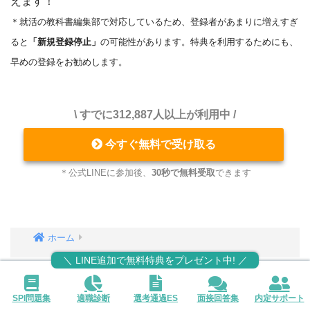
えます！
＊就活の教科書編集部で対応しているため、登録者があまりに増えすぎ
ると
「新規登録停止」
の可能性があります。特典を利用するためにも、
早めの登録をお勧めします。
\ すでに312,887人以上が利用中 /
今すぐ無料で受け取る
＊公式LINEに参加後、
30秒で無料受取
できます
ホーム
＼ LINE追加で無料特典をプレゼント中! ／
SPI問題集
適職診断
選考通過ES
面接回答集
内定サポート