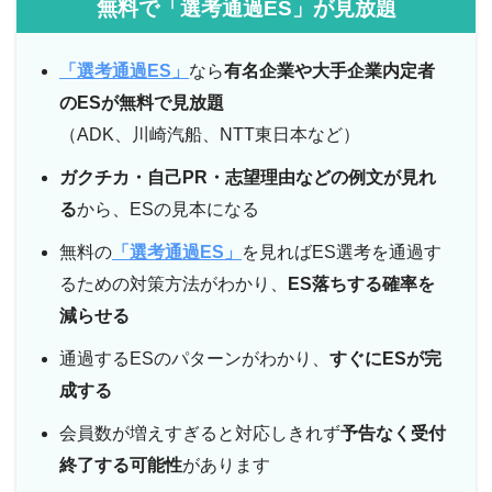
無料で「選考通過ES」が見放題
「選考通過ES」
なら
有名企業や大手企業内定者
のESが無料で見放題
（ADK、川崎汽船、NTT東日本など）
ガクチカ・自己PR・志望理由などの例文が見れ
る
から、ESの見本になる
無料の
「選考通過ES」
を見ればES選考を通過す
るための対策方法がわかり、
ES落ちする確率を
減らせる
通過するESのパターンがわかり、
すぐにESが完
成する
会員数が増えすぎると対応しきれず
予告なく受付
終了する可能性
があります