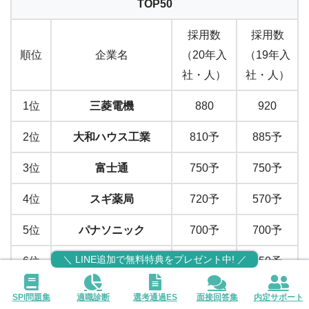
TOP50
採用数
採用数
順位
企業名
（20年入
（19年入
社・人）
社・人）
1位
三菱電機
880
920
2位
大和ハウス工業
810予
885予
3位
富士通
750予
750予
4位
スギ薬局
720予
570予
5位
パナソニック
700予
700予
＼ LINE追加で無料特典をプレゼント中! ／
6位
富士ソフト
650予
650予
東京海上日動火災保
SPI問題集
適職診断
選考通過ES
面接回答集
内定サポート
7位
639
592