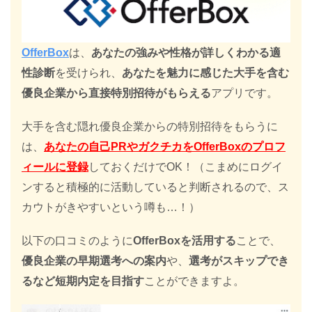
OfferBox
は、
あなたの強みや性格が詳しくわかる適
性診断
を受けられ、
あなたを魅力に感じた大手を含む
優良企業から直接特別招待がもらえる
アプリです。
大手を含む隠れ優良企業からの特別招待をもらうに
は、
あなたの自己PRやガクチカをOfferBoxのプロフ
ィールに登録
しておくだけでOK！（こまめにログイ
ンすると積極的に活動していると判断されるので、ス
カウトがきやすいという噂も…！）
以下の口コミのように
OfferBoxを活用する
ことで、
優良企業の早期選考への案内
や、
選考がスキップでき
るなど短期内定を目指す
ことができますよ。