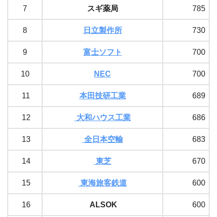
7
スギ薬局
785
8
日立製作所
730
9
富士ソフト
700
10
NEC
700
11
本田技研工業
689
12
大和ハウス工業
686
13
全日本空輸
683
14
東芝
670
15
東海旅客鉄道
600
16
ALSOK
600