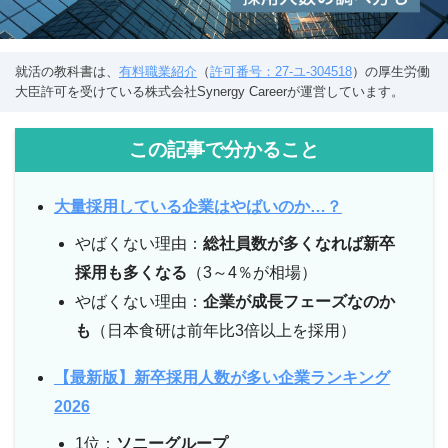
就活の教科書は、
有料職業紹介
（
許可番号：27-ユ-304518
）の厚生労働
大臣許可を受けている株式会社Synergy Careerが運営しています。
この記事で分かること
大量採用している企業はやばいのか…？
やばくない理由：
総社員数が多くなれば新卒
採用も多くなる
（3～4％が相場）
やばくない理由：
企業が成長フェーズなのか
も
（日本食研は前年比3倍以上を採用）
【最新版】新卒採用人数が多い企業ランキング
2026
1位：
ソニーグループ