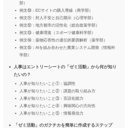
部）
例文⑩：ECサイトの購入導線（商学部）
例文⑪：対人不安と自己開示（心理学部）
例文⑫：地方都市の活性化（総合政策学部）
例文⑬：健康増進（スポーツ健康科学部）
例文⑭：薬物応答性の遺伝的要因解析（薬学部）
例文⑮：AIを組み合わせた農業システム開発（情報科
学部）
人事はエントリーシートの「ゼミ活動」から何が知り
たいの？
人事が知りたいこと①：協調性
人事が知りたいこと②：課題の取り組み方
人事が知りたいこと③：言語化能力
人事が知りたいこと④：興味関心の方向性
人事が知りたいこと⑤：情報発信力
「ゼミ活動」のガクチカを簡単に作成するステップ