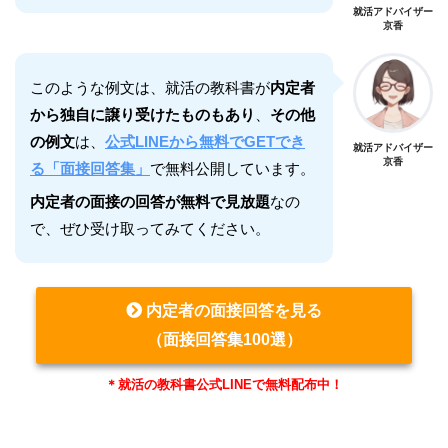
就活アドバイザー
京香
このような例文は、就活の教科書が
内定者
から独自に譲り受けたものもあり
、
その他
の例文
は、
公式LINEから無料でGETでき
就活アドバイザー
京香
る「面接回答集」
で無料公開しています。
内定者の面接の回答が無料で見放題
なの
で、ぜひ受け取ってみてください。
内定者の面接回答を見る
（面接回答集100選）
＊就活の教科書公式LINEで無料配布中！