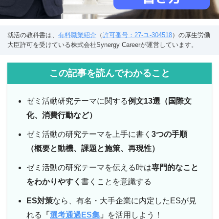
就活の教科書は、
有料職業紹介
（
許可番号：27-ユ-304518
）の厚生労働
大臣許可を受けている株式会社Synergy Careerが運営しています。
この記事を読んでわかること
ゼミ活動研究テーマに関する
例文13選（国際文
化、消費行動など）
ゼミ活動の研究テーマを上手に書く
3つの手順
（概要と動機、課題と施策、再現性）
ゼミ活動の研究テーマを伝える時は
専門的なこと
をわかりやすく
書くことを意識する
ES対策
なら、有名・大手企業に内定したESが見
れる
「
選考通過ES集
」
を活用しよう！