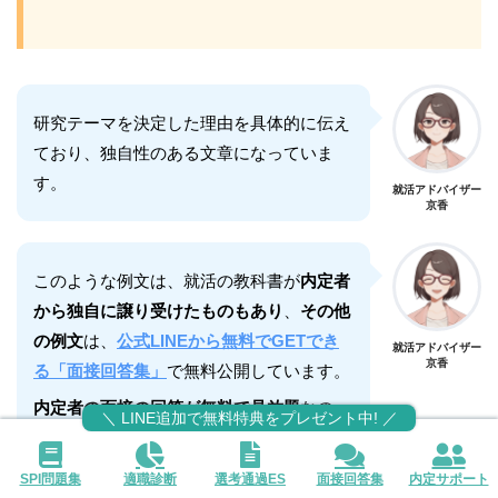
研究テーマを決定した理由を具体的に伝え
ており、独自性のある文章になっていま
す。
就活アドバイザー
京香
このような例文は、就活の教科書が
内定者
から独自に譲り受けたものもあり
、
その他
の例文
は、
公式LINEから無料でGETでき
就活アドバイザー
京香
る「面接回答集」
で無料公開しています。
内定者の面接の回答が無料で見放題
なの
＼ LINE追加で無料特典をプレゼント中! ／
で、ぜひ受け取ってみてください。
SPI問題集
適職診断
選考通過ES
面接回答集
内定サポート