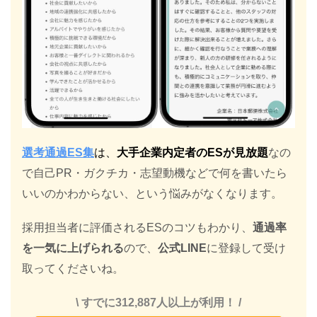
選考通過ES集
は、
大手企業内定者のESが見放題
なの
で自己PR・ガクチカ・志望動機などで何を書いたら
いいのかわからない、という悩みがなくなります。
採用担当者に評価されるESのコツもわかり、
通過率
を一気に上げられる
ので、
公式LINE
に登録して受け
取ってくださいね。
\ すでに312,887人以上が利用！ /