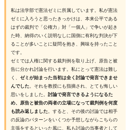
私は法学部で憲法ゼミに所属しています。私が憲法
ゼミに入ろうと思ったきっかけは、本来公平である
はずの裁判で「公権力」対「一個人」で争いが起き
た時、納得のいく説明なしに国側に有利な判決が下
ることが多いことに疑問を抱き、興味を持ったこと
です。
ゼミでは人権に関する裁判例を取り上げ、原告と被
告に分かれ討論を行います。私にとって憲法は難し
く、
ゼミが始まった当初は全く討論で発言できませ
んでした
。それを教授にも指摘され、とても悔しい
思いをしました。
討論で発言できるようになるた
め、原告と被告の両者の立場になって裁判例を何度
も読み返しました
。すると、その後の討論では相手
の反論のパターンをいくつか予想しながらこちらの
主張をするといった風に、私も討論の当事者として