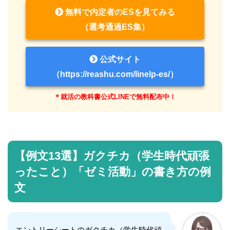
無料で内定者のESを見てみる
（選考通過ES集）
公式サイト
（https://reashu.com/linelp-es/）
＊就活の教科書公式LINEで無料配布中！
【例文13選】ガクチカ（学生時代頑張
ったこと）「ゼミ活動」の書き方の例
文
エントリーシートのガクチカ（学生時代頑