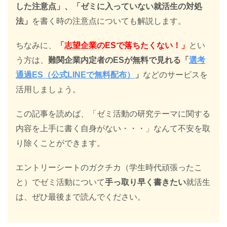
した注意点」、「ゼミに入っていない就活生の対処
法」
を書く時の注意点についても解説します。
ちなみに、
「志望企業のESで落ちたくない！」
とい
う方は、
難関企業内定者のESが無料で見れる「
選考
通過ES（公式LINEで無料配布）
」
などのサービスを
活用しましょう。
この記事を読めば、「ゼミ活動の研究テーマに関する
内容を上手に書く自身がない・・・」なんて不安を取
り除くことができます。
エントリーシートのガクチカ（学生時代頑張ったこ
と）でゼミ活動について
手っ取り早く書きたい
就活生
は、ぜひ最後まで読んでください。