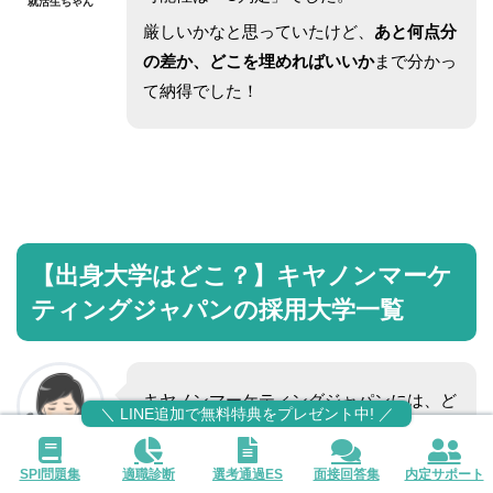
就活生ちゃん
厳しいかなと思っていたけど、
あと何点分
の差か、どこを埋めればいいか
まで分かっ
て納得でした！
【出身大学はどこ？】キヤノンマーケ
ティングジャパンの採用大学一覧
キヤノンマーケティングジャパンには、ど
＼ LINE追加で無料特典をプレゼント中! ／
んな大学出身の人がいるのでしょうか？
OB・OG訪問をしてみたいので、私の大学
就活生ちゃん
SPI問題集
適職診断
選考通過ES
面接回答集
内定サポート