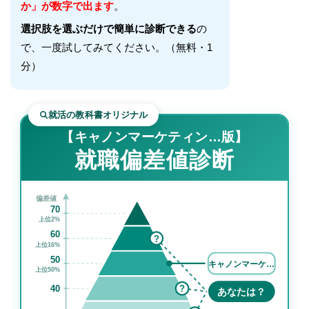
か」が数字で出ます
。
選択肢を選ぶだけで簡単に診断できる
の
で、一度試してみてください。（無料・1
分）
就活の教科書オリジナル
【キャノンマーケティン…版】
就職偏差値診断
偏差値
70
上位2%
60
?
上位16%
50
キャノンマーケ…
上位50%
40
?
あなたは？