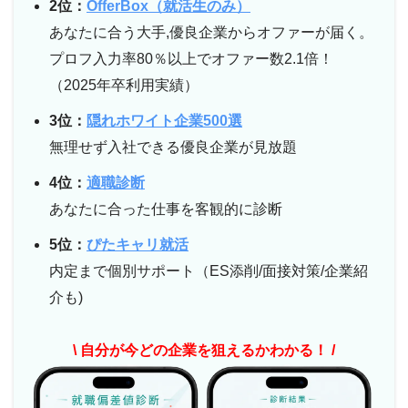
2位：
OfferBox（就活生のみ）
あなたに合う大手,優良企業からオファーが届く。
プロフ入力率80％以上でオファー数2.1倍！
（2025年卒利用実績）
3位：
隠れホワイト企業500選
無理せず入社できる優良企業が見放題
4位：
適職診断
あなたに合った仕事を客観的に診断
5位：
ぴたキャリ就活
内定まで個別サポート（ES添削/面接対策/企業紹
介も)
\ 自分が今どの企業を狙えるかわかる！ /