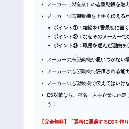
メーカー（製造業）の
志望動機を魅
メーカーの
志望動機を上手く伝える
ポイント①：結論を1番最初に書
ポイント②：なぜそのメーカーで
ポイント③：職種を選んだ理由を
メーカーの志望動機が
思いつかない
メーカーの志望動機で
評価される能
メーカーの志望動機で
伝えてはいけ
ES対策
なら、有名・大手企業に内定
う！
【完全無料】「選考に通過するESを作