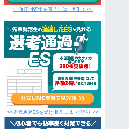
>>面接回答集を貰うには（無料）<<
>>選考通過ESを受け取るには（無料）<<