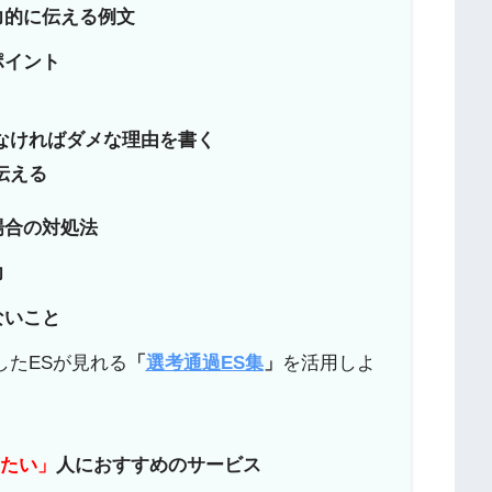
力的に伝える例文
ポイント
く
なければダメな理由を書く
伝える
場合の対処法
力
ないこと
したESが見れる
「
選考通過ES集
」
を活用しよ
りたい」
人におすすめのサービス