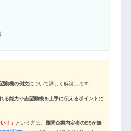
題
望動機の例文
について詳しく解説します。
れる能力
や
志望動機を上手に伝えるポイント
に
ない！」
という方は、
難関企業内定者のESが無