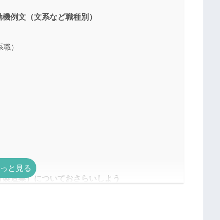
動機例文（文系など職種別）
系職）
（製造業）についておさらいしよう
業