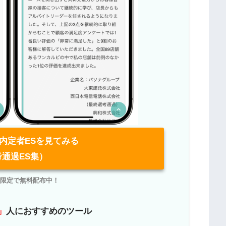
内定者ESを見てみる
考通過ES集）
NE限定で無料配布中！
」
人におすすめのツール