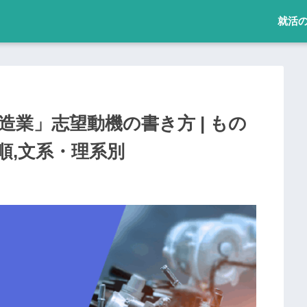
就活
造業」志望動機の書き方 | もの
順,文系・理系別