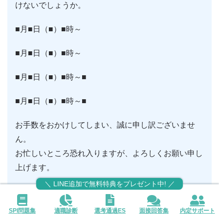
けないでしょうか。
■月■日（■）■時～
■月■日（■）■時～
■月■日（■）■時～■
■月■日（■）■時～■
お手数をおかけしてしまい、誠に申し訳ございませ
ん。
お忙しいところ恐れ入りますが、よろしくお願い申し
上げます。
＼ LINE追加で無料特典をプレゼント中! ／
=================================
SPI問題集
適職診断
選考通過ES
面接回答集
内定サポート
〇〇 〇〇（名前フルネーム）