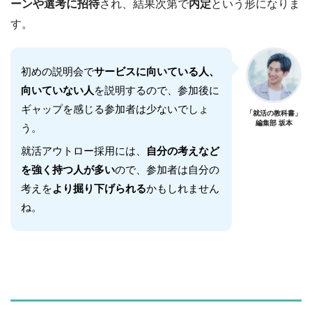
ーンや選考に招待
され、結果次第で
内定
という形になりま
す。
初めの説明会で
サービスに向いている人、
向いていない人
を説明するので、参加後に
ギャップを感じる参加者は少ないでしょ
「就活の教科書」
編集部 坂本
う。
就活アウトロー採用には、
自分の考えなど
を強く持つ人が多い
ので、参加者は自分の
考えを
より掘り下げられる
かもしれません
ね。