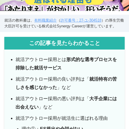
就活の教科書は、
有料職業紹介
（
許可番号：27-ユ-304518
）の厚生労働
大臣許可を受けている株式会社Synergy Careerが運営しています。
この記事を見たらわかること
就活アウトロー採用とは
形式的な選考プロセスを
排除した就活サービス
就活アウトロー採用の良い評判は「
就活特有の苦
しさを感じなかった
」など
就活アウトロー採用の悪い評判は「
大手企業には
出会えない
」など
就活アウトロー採用が就活生に選ばれる理由
理由①：
ES提出や合説がない