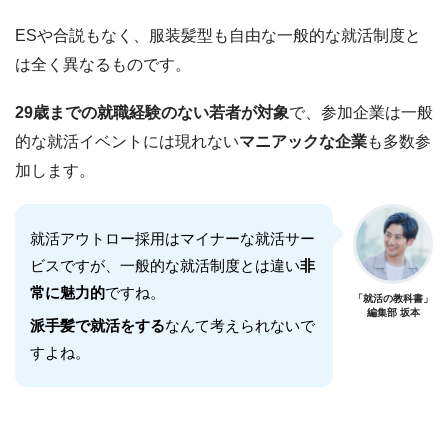
ESや合説もなく、服装髪型も自由な一般的な就活制度と
は全く異なるものです。
29歳までの就職経験のない若者が対象
で、参加企業は一般
的な就活イベントには現れない
マニアックな企業
も多数参
加します。
就活アウトロー採用はマイナーな就活サー
ビスですが、一般的な就活制度とは違い
非
常に魅力的
ですね。
「就活の教科書」
編集部 坂本
派手髪で就活をする
なんて考えられないで
すよね。