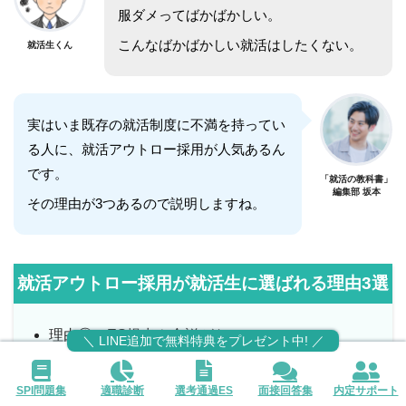
服ダメってばかばかしい。
こんなばかばかしい就活はしたくない。
就活生くん
実はいま既存の就活制度に不満を持ってい
る人に、就活アウトロー採用が人気あるん
です。
「就活の教科書」
編集部 坂本
その理由が3つあるので説明しますね。
就活アウトロー採用が就活生に選ばれる理由3選
理由①：ES提出や合説がない
＼ LINE追加で無料特典をプレゼント中! ／
理由②：企業名を意識せず本音で語り合える
SPI問題集
適職診断
選考通過ES
面接回答集
内定サポート
理由③：就活の型にはまらなくていい