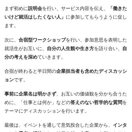
まず初めに
説明会
を行い、サービス内容を伝え、
「働きた
いけど就活はしたくない人」
に参加してもらうように促し
ます。
次に、
合宿型ワークショップ
を行い、参加意思を表明した
就活生がお互いに、
自分の人生観や生き方
を語り合い、
自
分の考えを深め
ていきます。
合宿が終わると半日間の
企業担当者も含めたディスカッシ
ョン
です。
事前に企業名は明かさず
、お互いの価値観を分かち合うた
めに、「仕事とは何か」などの
答えのない哲学的な質問
を
テーマにディスカッションを行います。
最後は、イベントを通して意気投合した企業から、
インタ