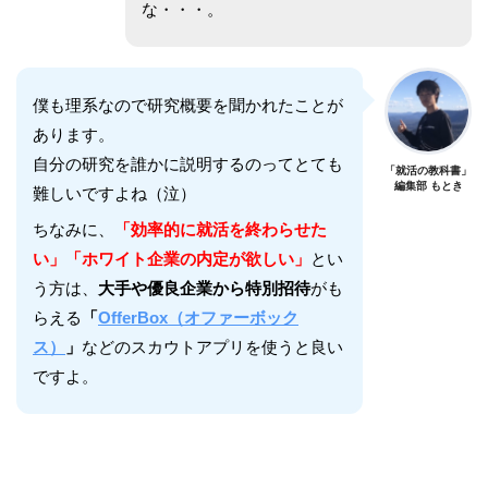
な・・・。
僕も理系なので研究概要を聞かれたことが
あります。
自分の研究を誰かに説明するのってとても
「就活の教科書」
編集部 もとき
難しいですよね（泣）
ちなみに、
「効率的に就活を終わらせた
い」「ホワイト企業の内定が欲しい」
とい
う方は、
大手や優良企業から特別招待
がも
らえる
「
OfferBox（オファーボック
ス）
」
などのスカウトアプリを使うと良い
ですよ。