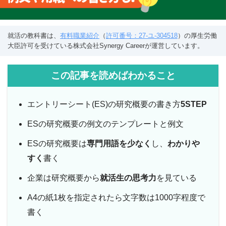
就活の教科書は、
有料職業紹介
（
許可番号：27-ユ-304518
）の厚生労働
大臣許可を受けている株式会社Synergy Careerが運営しています。
この記事を読めばわかること
エントリーシート(ES)の研究概要の書き方
5STEP
ESの研究概要の例文のテンプレートと例文
ESの研究概要は
専門用語を少なく
し、
わかりや
すく
書く
企業は研究概要から
就活生の思考力
を見ている
A4の紙1枚を指定されたら文字数は1000字程度で
書く