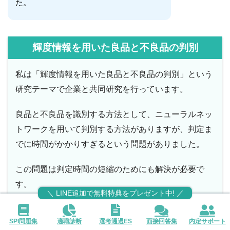
た。
輝度情報を用いた良品と不良品の判別
私は「輝度情報を用いた良品と不良品の判別」という
研究テーマで企業と共同研究を行っています。
良品と不良品を識別する方法として、ニューラルネッ
トワークを用いて判別する方法がありますが、判定ま
でに時間がかかりすぎるという問題がありました。
この問題は判定時間の短縮のためにも解決が必要で
す。
＼ LINE追加で無料特典をプレゼント中! ／
従来の方法であるニューラルネットワークでは判定に
SPI問題集
適職診断
選考通過ES
面接回答集
内定サポート
時間がかかりすぎるという問題を解決するために、画