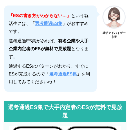
「ESの書き方がわからない…」
という就
活生には、
「
選考通過ES集
」
がおすすめ
です。
就活アドバイザー
京香
選考通過ES集があれば、
有名企業や大手
企業内定者のESが無料で見放題
となりま
す。
通過するESのパターンがわかり、すぐに
ESが完成するので
「
選考通過ES集
」
を利
用してみてくださいね！
選考通過ES集で大手内定者のESが無料で見放
題