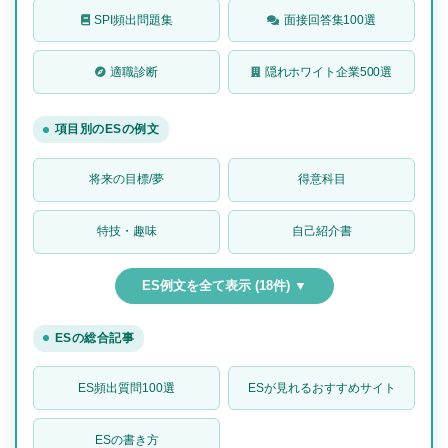
SPI頻出問題集
面接回答集100選
適職診断
隠れホワイト企業500選
項目別のESの例文
将来の目標/夢
得意科目
特技・趣味
自己紹介書
ES例文を全て表示 (18件) ▼
ESの総合記事
ES頻出質問100選
ESが見れるおすすめサイト
ESの書き方