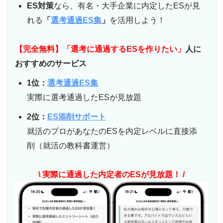
ES対策
なら、有名・大手企業に内定したESが見
れる
「
選考通過ES集
」
を活用しよう！
【完全無料】「選考に通過するESを作りたい」
人に
おすすめのサービス
1位：
選考通過ES集
実際に選考通過したESが見放題
2位：
ES添削サポート
就活のプロがあなたのESを内定レベルに直接添
削（就活の教科書運営）
\ 実際に通過した内定者のESが見放題！ /