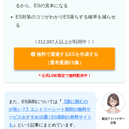
るから、ESの見本になる
ES対策のコツがわかりES落ちする確率を減らせ
る
\ 312,887人以上が利用中！ /
無料で通過するESを作成する
（選考通過ES集）
＊公式LINE限定で無料配布中！
また、ES添削については
「
【誰に頼むの
が良い？】エントリーシート添削の無料サ
ービスおすすめ15選 | ES添削の有料サイト
就活アドバイザー
京香
も
」
という記事にまとめています。