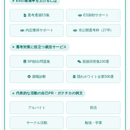
ESの通過率を上げるには
選考通過ES集
ES添削サポート
内定獲得サポート
非公開選考枠（27卒）
選考対策に役立つ就活サービス
SPI頻出問題集
面接回答集100選
適職診断
隠れホワイト企業500選
代表的な活動の自己PR・ガクチカの例文
アルバイト
部活
サークル活動
勉強・学業