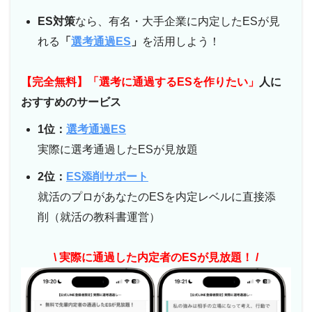
ES対策
なら、有名・大手企業に内定したESが見
れる
「
選考通過ES
」
を活用しよう！
【完全無料】「選考に通過するESを作りたい」
人に
おすすめのサービス
1位：
選考通過ES
実際に選考通過したESが見放題
2位：
ES添削サポート
就活のプロがあなたのESを内定レベルに直接添
削（就活の教科書運営）
\ 実際に通過した内定者のESが見放題！ /