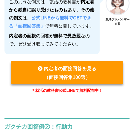
このような例文は、就活の教科書が
内定者
から独自に譲り受けたものもあり
、
その他
の例文
は、
公式LINEから無料でGETでき
就活アドバイザー
京香
る「面接回答集」
で無料公開しています。
内定者の面接の回答が無料で見放題
なの
で、ぜひ受け取ってみてください。
内定者の面接回答を見る
（面接回答集100選）
＊就活の教科書公式LINEで無料配布中！
ガクチカ回答例②：行動力