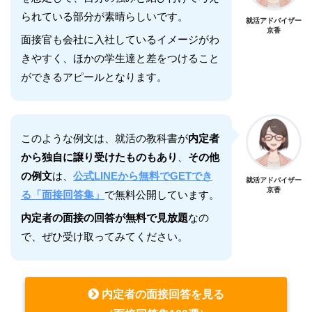
られている部分が素晴らしいです。
就活アドバイザー
京香
面接官も会社に入社しているイメージがわ
きやすく、ほかの学生達と差をつけること
ができるアピールとなります。
このような例文は、就活の教科書が
内定者
から独自に譲り受けたものもあり
、
その他
の例文
は、
公式LINEから無料でGETでき
就活アドバイザー
京香
る「面接回答集」
で無料公開しています。
内定者の面接の回答が無料で見放題
なの
で、ぜひ受け取ってみてください。
内定者の面接回答を見る