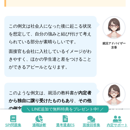
この例文は社会人になった後に起こる状況
を想定して、自分の強みと結び付けて考え
られている部分が素晴らしいです。
就活アドバイザー
京香
面接官も会社に入社しているイメージがわ
きやすく、ほかの学生達と差をつけること
ができるアピールとなります。
このような例文は、就活の教科書が
内定者
から独自に譲り受けたものもあり
、
その他
の例文
は、
公式LINEから無料でGETでき
＼ LINE追加で無料特典をプレゼント中! ／
就活アドバイザー
京香
る「面接回答集」
で無料公開しています。
SPI問題集
適職診断
選考通過ES
面接回答集
内定サポート
内定者の面接の回答が無料で見放題
なの