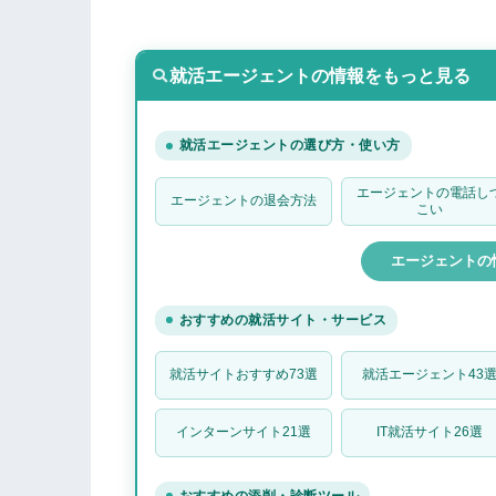
イマイチな評判④：宗教みたいで怪し
イマイチな評判⑤：大手企業の紹介は
就活エージェントの情報をもっと見る
イマイチな評判⑥：メールと電話がし
エンカレッジの特徴
就活エージェントの選び方・使い方
特徴①：大学生の内定者がメンターと
特徴②：就活でためになるイベントが
エージェントの電話し
エージェントの退会方法
こい
特徴③：意識高い系の就活生が多い
エージェントの情
エンカレッジが面談で行っている内容
面談内容①：就活の悩み相談
おすすめの就活サイト・サービス
面談内容②：エントリーシート添削
就活サイトおすすめ73選
就活エージェント43
エンカレッジをおすすめできる就活生
特徴①：就活でわからないことが多く
インターンサイト21選
IT就活サイト26選
特徴②：無料でES添削や面接練習をし
特徴③：真面目に就活をしたい人
おすすめの添削・診断ツール