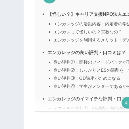
【怪しい？】キャリア支援NPO法人エ
エンカレッジの活動内容：内定者の学生
エンカレって怪しいの？宗教なの？
エンカレッジを利用するメリット・デ
エンカレッジの良い評判・口コミは？
良い評判①：面接のフィードバックが
良い評判②：しっかりとESの添削をし
良い評判③：GD講座がためになる
良い評判④：学生がメンターであるか
エンカレッジのイマイチな評判・口コ
イマイチな評判①：ES添削が期待外れ
イマイチな評判②：メンターから連絡
イマイチな評判③：メンターと合わな