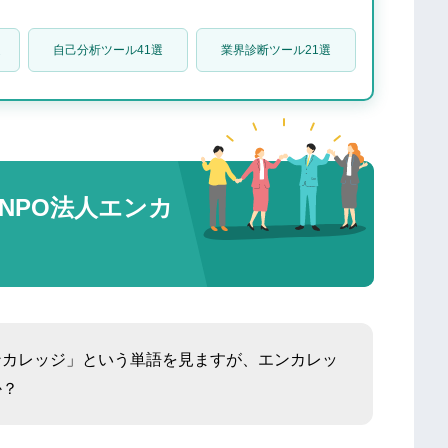
て？
選
自己分析ツール41選
業界診断ツール21選
NPO法人エンカ
るけど大丈夫？
を上手く進めよう
ンカレッジ」という単語を見ますが、エンカレッ
か？