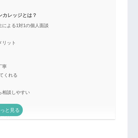
ンカレッジとは？
による1対1の個人面談
メリット
丁寧
てくれる
ら相談しやすい
ミは？
だった
が来ない
い