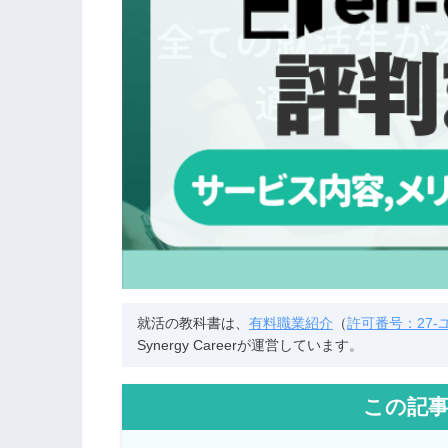
就活の教科書は、
有料職業紹介
（
許可番号：27-ユ-
Synergy Careerが運営しています。
この記