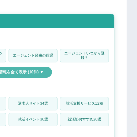
い
少ない
つこい
してサポートしている
豊富
つ
エージェントいつから登
エージェント経由の辞退
録？
報を全て表示 (10件) ▼
選
逆求人サイト34選
就活支援サービス12種
の特徴
て不安な人
就活イベント36選
就活塾おすすめ20選
たい人