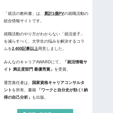
「就活の教科書」は、
累計1億PV
の就職活動の
総合情報サイトです。
就職活動のやり方がわからない「就活迷子」
を減らすべく、大学生の悩みを解決するコラ
ムを
2,400記事以上
用意しました。
みんなのキャリアAWARDにて、
「就活情報サ
イト 満足度部門 最優秀賞」
を受賞。
運営責任者は、
国家資格キャリアコンサルタ
ント
を所有。書籍
「ワークと自分史が効く! 納
得の自己分析」
も出版。