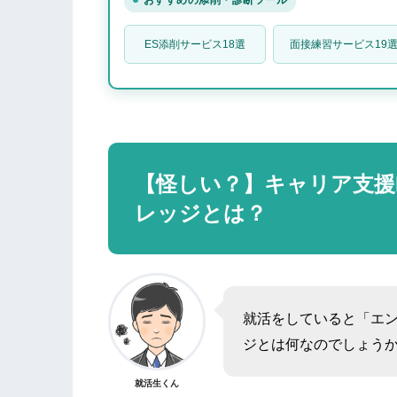
エンカレッジで活動する学生の目的っ
ES添削サービス18選
面接練習サービス19
目的①：恩返し
目的②：仕事の練習
目的③：ビジョンへの共感
エンカレッジの退会方法は？
【怪しい？】キャリア支援
エンカレッジに関するよくある質問
レッジとは？
質問：「エンカレッジ 闇」と出てく
まとめ：エンカレッジを利用して就活
就活をしていると「エ
ジとは何なのでしょう
就活生くん