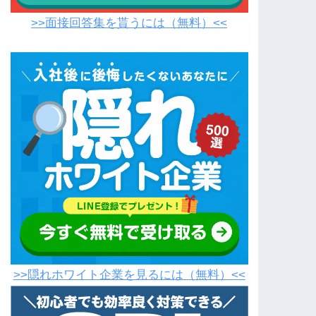
>>面接回答集を貰うには（無料）<<
>>隠れホワイト企業を見るには（無料）<<