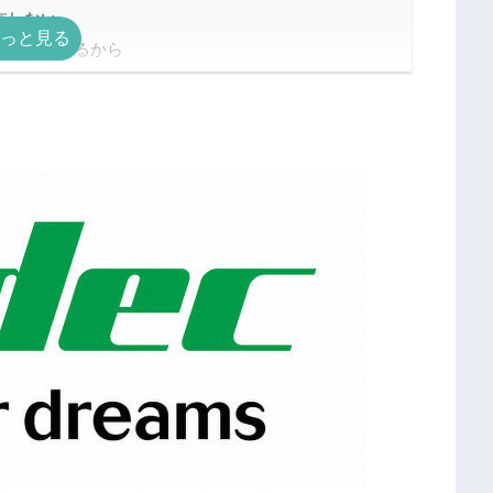
在しない
も採用があるから
し厳しい
について
）
は玉手箱）
ための対策法
明確にしておく
ける
験をアピールできるエピソードを探しておく