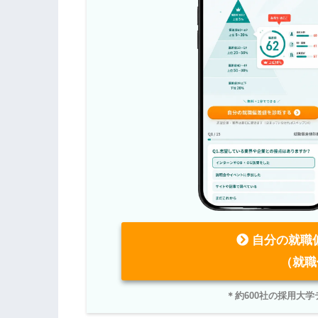
自分の就職
（就職
＊約600社の採用大