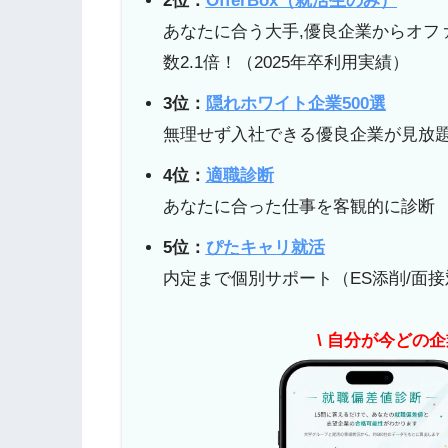
2位：
OfferBox（就活生のみ）
あなたに合う大手,優良企業からオフ
数2.1倍！（2025年卒利用実績）
3位：
隠れホワイト企業500選
無理せず入社できる優良企業が見放
4位：
適職診断
あなたに合った仕事を客観的に診断
5位：
ぴたキャリ就活
内定まで個別サポート（ES添削/面接
\ 自分が今どの