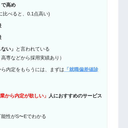
0」で高め
比べると、0.1点高い)
後
後
しない」
と言われている
、高専などから採用実績あり）
から内定をもらうには、まずは
「就職偏差値診
企業から内定が欲しい」
人におすすめのサービス
能性がS〜Eでわかる