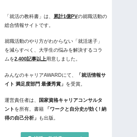
「就活の教科書」は、
累計1億PV
の就職活動の
総合情報サイトです。
就職活動のやり方がわからない「就活迷子」
を減らすべく、大学生の悩みを解決するコラ
ムを
2,400記事以上
用意しました。
みんなのキャリアAWARDにて、
「就活情報サ
イト 満足度部門 最優秀賞」
を受賞。
運営責任者は、
国家資格キャリアコンサルタ
ント
を所有。書籍
「ワークと自分史が効く! 納
得の自己分析」
も出版。