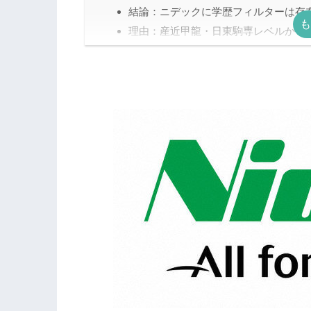
結論：ニデックに学歴フィルターは存
理由：産近甲龍・日東駒専レベルから
注意点：産近甲龍・日東駒専以下は少
ニデック（旧日本電産）の選考フロー
選考フロー①：説明会
選考フロー②：ES（エントリーシート
選考フロー③：Webテスト（SPIまた
選考フロー④：一次面接
選考フロー⑤：二次面接
選考フロー⑥：最終面接
ニデック（旧日本電産）に採用される
対策法①：「なぜニデックなのか」を
対策法②：就活のプロのサポートを受
対策法③：「積極的に取り組んだ」経