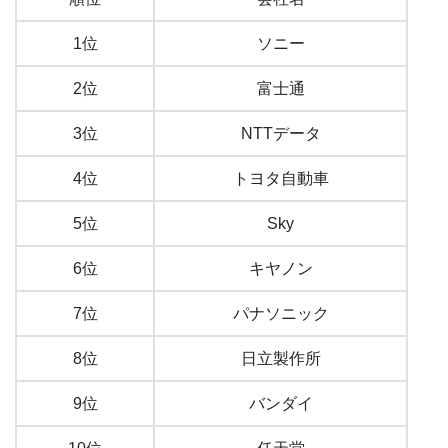
1位
ソニー
2位
富士通
3位
NTTデータ
4位
トヨタ自動車
5位
Sky
6位
キヤノン
7位
パナソニック
8位
日立製作所
9位
バンダイ