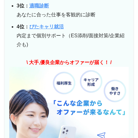
3位：
適職診断
あなたに合った仕事を客観的に診断
4位：
ぴたキャリ就活
内定まで個別サポート（ES添削/面接対策/企業紹
介も)
\ 大手,優良企業からオファーが届く！ /