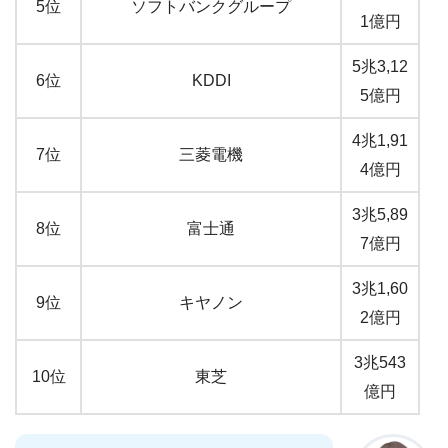
5位
ソフトバンクグループ
1億円
5兆3,12
6位
KDDI
5億円
4兆1,91
7位
三菱電機
4億円
3兆5,89
8位
富士通
7億円
3兆1,60
9位
キヤノン
2億円
3兆543
10位
東芝
億円