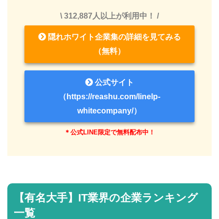
\ 312,887人以上が利用中！ /
隠れホワイト企業集の詳細を見てみる
（無料）
公式サイト
（https://reashu.com/linelp-
whitecompany/）
＊公式LINE限定で無料配布中！
【有名大手】IT業界の企業ランキング
一覧