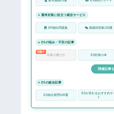
「自分らしい写真」のダメな説明例
選考通過ES集
ES添削サポート
あなたらしい写真（自分らしい写真）
選考対策に役立つ就活サービス
質問①：ディズニーの写真を使うのは
質問②：マスクをしている写真を使う
SPI頻出問題集
面接回答集100選
質問③：複数人で写っている写真を使
質問④：オファーボックスの「自分を
ESの悩み・不安の記事
エントリーシートに関するよくある質
写真の選び方
ES対策の本
まとめ：「あなたらしい写真」がない
関連記事を全
ESの総合記事
ESが見れるおすすめサ
ES頻出質問100選
ト