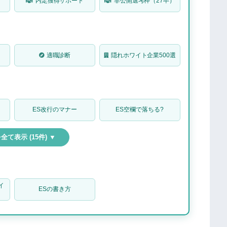
内定獲得サポート
非公開選考枠（27卒）
に関するよくある質問
あり？
のはあり？
適職診断
隠れホワイト企業500選
うのはあり？
象徴する画像」はどんな写真がいい？
問
ES改行のマナー
ES空欄で落ちる?
人はすぐに撮りに行こう
て表示 (15件) ▼
イ
ESの書き方