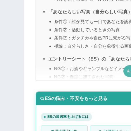
「あなたらしい写真（自分らしい写真
条件①：誰が見ても一目であなたを認
条件②：活動しているときの写真
条件③：ガクチカや自己PRに繋がる写
極論：自分らしさ・自分を象徴する画
エントリーシート（ES）の「あなたら
NG①：お酒やギャンブルなどイメー
NG②：過度に加工された写真
NG③：画質の荒すぎる写真
あなたらしい写真（自分らしい写真）
ESの悩み・不安をもっと見る
あなたらしい写真（自分らしい写真）
ESの通過率を上げるには
「あなたらしい写真（自分らしい写真