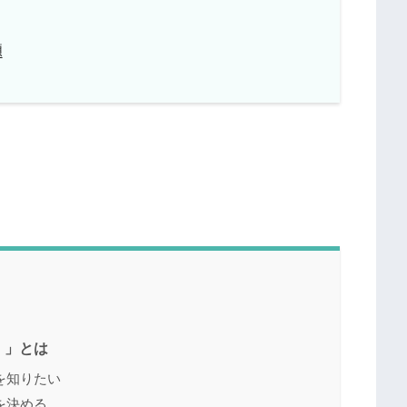
題
）」とは
を知りたい
を決める