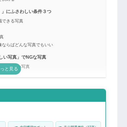
）」にふさわしい条件３つ
識できる写真
真
像ならばどんな写真でもいい
しい写真」でNGな写真
ジの良くない写真
がない時の作り方
の説明文の書き方
）」の説明のコツ（例文あり）