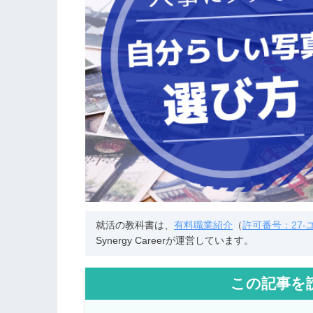
就活の教科書は、
有料職業紹介
（
許可番号：27-ユ-
Synergy Careerが運営しています。
この記事を