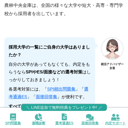
農林中央金庫は、全国の様々な大学や短大・高専・専門学
校から採用者を出しています。
採用大学の一覧にご自身の大学はありまし
たか？
自分の大学があってもなくても、内定をも
就活アドバイザー
京香
らうなら
SPIやES/面接などの選考対策
はし
っかりしておきましょう！
各選考対策には、「
SPI頻出問題集
」「
選
考通過ES
」「
面接回答集
」が便利です。
すべて無料で使える
ので、ぜひ活用してく
＼ LINE追加で無料特典をプレゼント中! ／
ださい！
SPI問題集
適職診断
選考通過ES
面接回答集
内定サポート