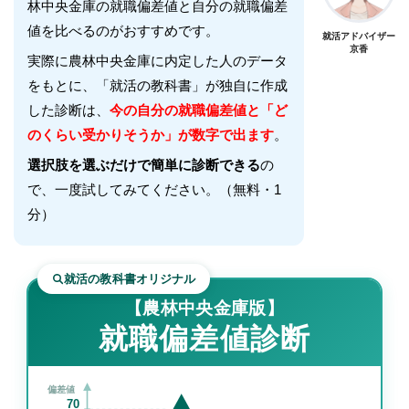
林中央金庫
の就職偏差値と自分の就職偏差
値を比べるのがおすすめです。
就活アドバイザー
京香
実際に
農林中央金庫
に内定した人のデータ
をもとに、「就活の教科書」が独自に作成
した診断は、
今の自分の就職偏差値と「ど
のくらい受かりそうか」が数字で出ます
。
選択肢を選ぶだけで簡単に診断できる
の
で、一度試してみてください。（無料・1
分）
就活の教科書オリジナル
【農林中央金庫版】
就職偏差値診断
偏差値
70