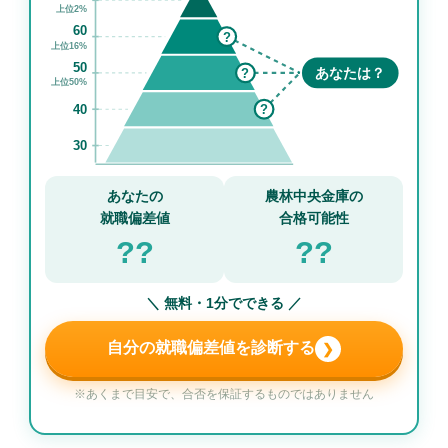
上位2%
60
?
上位16%
50
?
あなたは？
上位50%
40
?
30
あなたの
農林中央金庫の
就職偏差値
合格可能性
??
??
＼ 無料・1分でできる ／
自分の就職偏差値を診断する
❯
※あくまで目安で、合否を保証するものではありません