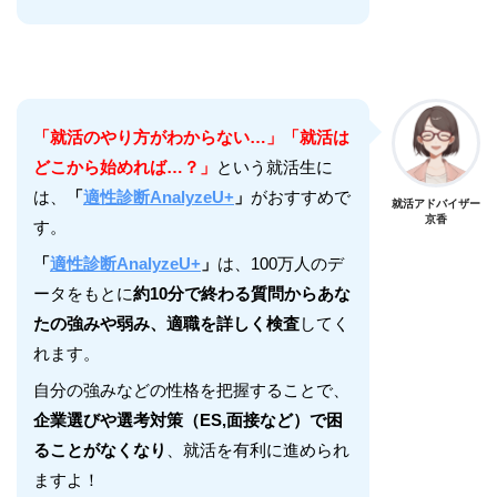
「就活のやり方がわからない…」「就活は
どこから始めれば…？」
という就活生に
は、
「
適性診断AnalyzeU+
」
がおすすめで
就活アドバイザー
京香
す。
「
適性診断AnalyzeU+
」
は、100万人のデ
ータをもとに
約10分で終わる質問からあな
たの強みや弱み、適職を詳しく検査
してく
れます。
自分の強みなどの性格を把握することで、
企業選びや選考対策（ES,面接など）で困
ることがなくなり
、就活を有利に進められ
ますよ！