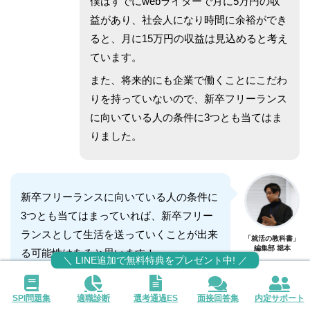
僕はすでにwebライターで月に5万円の収
益があり、社会人になり時間に余裕ができ
ると、月に15万円の収益は見込めると考え
ています。
また、将来的にも企業で働くことにこだわ
りを持っていないので、新卒フリーランス
に向いている人の条件に3つとも当てはま
りました。
新卒フリーランスに向いている人の条件に
3つとも当てはまっていれば、新卒フリー
ランスとして生活を送っていくことが出来
「就活の教科書」
編集部 堀本
る可能性はあると思います！
＼ LINE追加で無料特典をプレゼント中! ／
しかし、それだけで判断してしまうのは危
険です。
SPI問題集
適職診断
選考通過ES
面接回答集
内定サポート