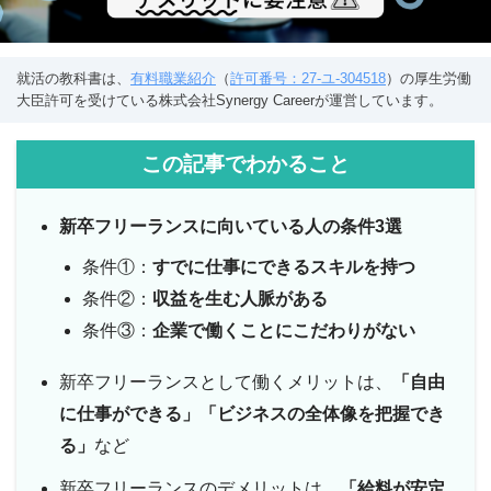
就活の教科書は、
有料職業紹介
（
許可番号：27-ユ-304518
）の厚生労働
大臣許可を受けている株式会社Synergy Careerが運営しています。
この記事でわかること
新卒フリーランスに向いている人の条件3選
条件①：
すでに仕事にできるスキルを持つ
条件②：
収益を生む人脈がある
条件③：
企業で働くことにこだわりがない
新卒フリーランスとして働くメリットは、
「自由
に仕事ができる」「ビジネスの全体像を把握でき
る」
など
新卒フリーランスのデメリットは、
「給料が安定