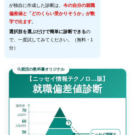
が独自に作成した診断は、
今の自分の就職
偏差値と「どのくらい受かりそうか」が数
字で出ます
。
選択肢を選ぶだけで簡単に診断できる
の
で、一度試してみてください。（無料・1
分）
就活の教科書オリジナル
【ニッセイ情報テクノロ…版】
就職偏差値診断
偏差値
70
上位2%
60
?
上位16%
50
ニッセイ情報テ…