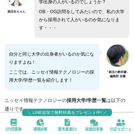
学出身の人がいるのでしょうか？
OB・OG訪問をしてみたいので、私の大学
就活生ちゃん
から採用されて人がいるのか気になりま
す・・・
自分と同じ大学の出身者がいるのか気にな
りますよね！
ここでは、ニッセイ情報テクノロジーの採
「就活の教科書」
編集部 佐藤
用大学/学歴一覧を紹介します！
ニッセイ情報テクノロジーの
採用大学/学歴一覧
は以下の
通りです。
＼ LINE追加で無料特典をプレゼント中! ／
全国の国公立大学、私立大学
から採用されています。
SPI問題集
適職診断
選考通過ES
面接回答集
内定サポート