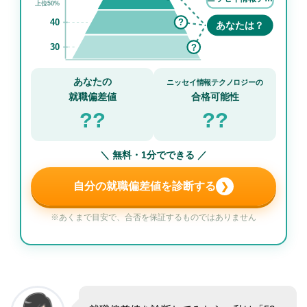
上位50%
40
?
あなたは？
30
?
あなたの
ニッセイ情報テクノロジーの
就職偏差値
合格可能性
??
??
＼ 無料・1分でできる ／
自分の就職偏差値を診断する
❯
※あくまで目安で、合否を保証するものではありません