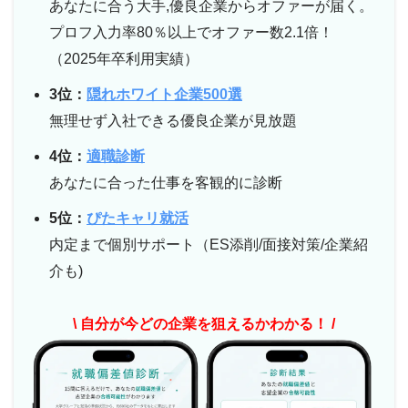
あなたに合う大手,優良企業からオファーが届く。
プロフ入力率80％以上でオファー数2.1倍！
（2025年卒利用実績）
3位：
隠れホワイト企業500選
無理せず入社できる優良企業が見放題
4位：
適職診断
あなたに合った仕事を客観的に診断
5位：
ぴたキャリ就活
内定まで個別サポート（ES添削/面接対策/企業紹
介も)
\ 自分が今どの企業を狙えるかわかる！ /