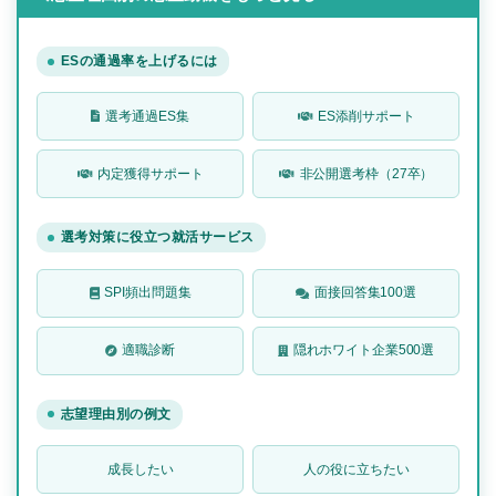
ESの通過率を上げるには
選考通過ES集
ES添削サポート
内定獲得サポート
非公開選考枠（27卒）
選考対策に役立つ就活サービス
SPI頻出問題集
面接回答集100選
適職診断
隠れホワイト企業500選
志望理由別の例文
成長したい
人の役に立ちたい