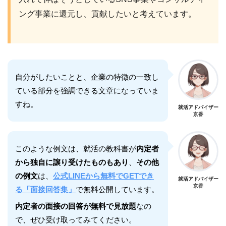
ング事業に還元し、貢献したいと考えています。
自分がしたいことと、企業の特徴の一致し
ている部分を強調できる文章になっていま
すね。
就活アドバイザー
京香
このような例文は、就活の教科書が
内定者
から独自に譲り受けたものもあり
、
その他
の例文
は、
公式LINEから無料でGETでき
就活アドバイザー
京香
る「面接回答集」
で無料公開しています。
内定者の面接の回答が無料で見放題
なの
で、ぜひ受け取ってみてください。