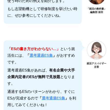
使う時のための例文を紹介します。
もし志望動機として研修制度を挙げたい時
「就活の教科書」
編集部 坂田
に、ぜひ参考にしてくださいね。
「ESの書き方がわからない…」
という就
活生には、
「
選考通過ES集
」
がおすすめ
です。
就活アドバイザー
京香
選考通過ES集があれば、
有名企業や大手
企業内定者のESが無料で見放題
となりま
す。
通過するESのパターンがわかり、すぐに
ESが完成するので
「
選考通過ES集
」
を利
用してみてくださいね！