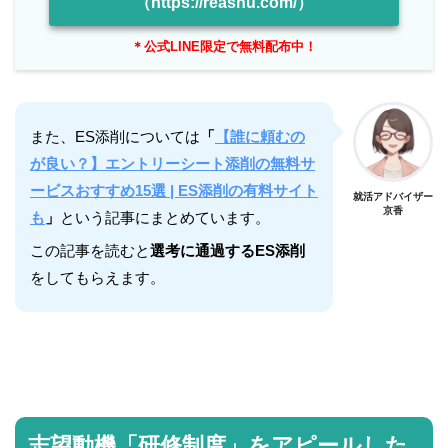
（https://reashu.com/）
＊公式LINE限定で無料配布中！
また、ES添削については
「
【誰に頼むの
が良い？】エントリーシート添削の無料サ
ービスおすすめ15選 | ES添削の有料サイト
就活アドバイザー
京香
も
」
という記事にまとめています。
この記事を読むと
選考に通過するES添削
をしてもらえます。
志望動機「研修制度」をアピールした