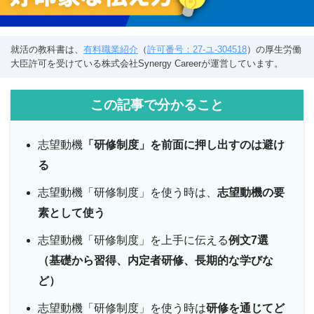
就活の教科書は、
有料職業紹介
（
許可番号：27-ユ-304518
）の厚生労働
大臣許可を受けている株式会社Synergy Careerが運営しています。
この記事で分かること
志望動機
「研修制度」を前面に押し出すのは避け
る
志望動機「研修制度」を使う時は、
志望動機の要
素として使う
志望動機「研修制度」を上手に伝える
例文7選
（基礎から習得、内定者研修、長期的な学びな
ど）
志望動機「研修制度」を使う時は
研修を通じてど