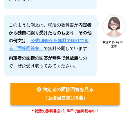
このような例文は、就活の教科書が
内定者
から独自に譲り受けたものもあり
、
その他
の例文
は、
公式LINEから無料でGETでき
就活アドバイザー
京香
る「面接回答集」
で無料公開しています。
内定者の面接の回答が無料で見放題
なの
で、ぜひ受け取ってみてください。
内定者の面接回答を見る
（面接回答集100選）
＊就活の教科書公式LINEで無料配布中！