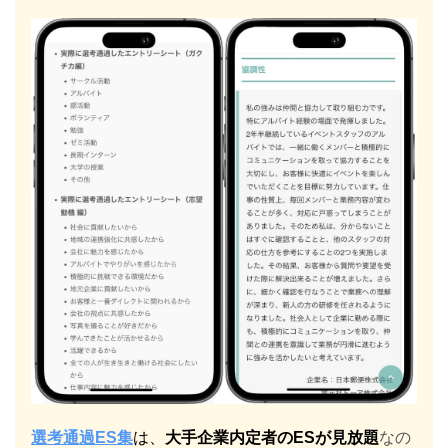
選考通過ES集
は、
大手企業内定者のESが見放題
なの