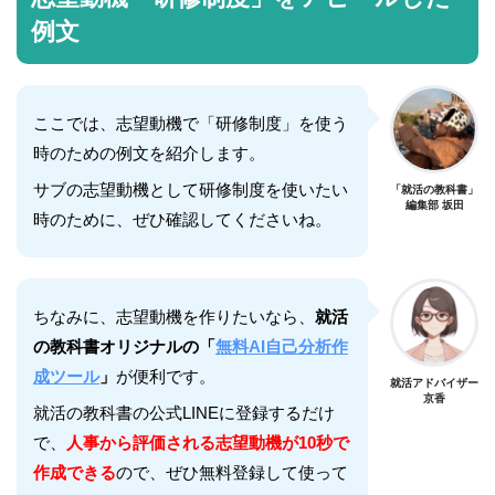
例文
ここでは、志望動機で「研修制度」を使う
時のための例文を紹介します。
サブの志望動機として研修制度を使いたい
「就活の教科書」
編集部 坂田
時のために、ぜひ確認してくださいね。
ちなみに、志望動機を作りたいなら、
就活
の教科書オリジナルの「
無料AI自己分析作
成ツール
」
が便利です。
就活アドバイザー
京香
就活の教科書の公式LINEに登録するだけ
で、
人事から評価される志望動機が10秒で
作成できる
ので、ぜひ無料登録して使って