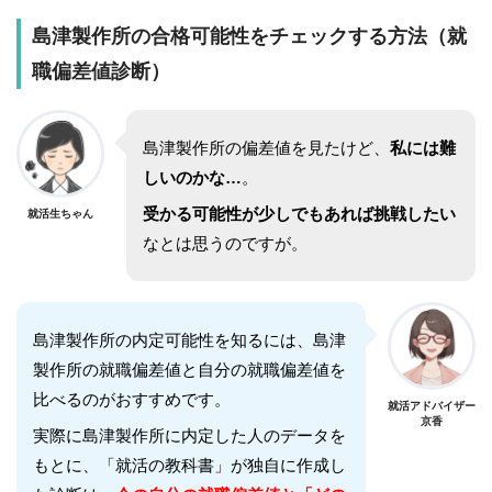
島津製作所
の合格可能性をチェックする方法（就
職偏差値診断）
島津製作所
の偏差値を見たけど、
私には難
しいのかな…
。
受かる可能性が少しでもあれば挑戦したい
就活生ちゃん
なとは思うのですが。
島津製作所
の内定可能性を知るには、
島津
製作所
の就職偏差値と自分の就職偏差値を
比べるのがおすすめです。
就活アドバイザー
京香
実際に
島津製作所
に内定した人のデータを
もとに、「就活の教科書」が独自に作成し