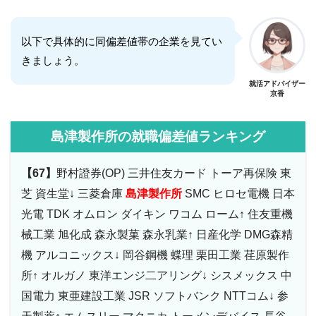
以下で具体的に同偏差値帯の企業を見てい
きましょう。
就活アドバイザー
京香
島津製作所の就職偏差値ランキング
【67】
野村證券(OP) 三井住友カード トーア再保険 東
芝 資生堂↓ 三菱倉庫
島津製作所
SMC ヒロセ電機 日本
光電 TDK オムロン ダイキン ワコム ローム↑ 住友重機
械工業 旭化成 森永製菓 森永乳業↑ 日産化学 DMG森精
機 アルコニックス↓ 岡谷鋼機 蝶理 栗田工業 荏原製作
所↑ オルガノ 東洋エンジ二アリング↓ シスメックス 中
国電力 東亜建設工業 JSR ソフトバンク NTTコム↓ 参