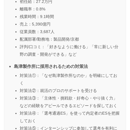
初任給：27.2万円
離職率：0.8%
残業時間：9.1時間
売上：5,390億円
従業員数：3,687人
配属部署/勤務地：製品開発/京都
評判/口コミ：「好きなように働ける」「常に新しい分
野の調査・開発ができる」など
島津製作所に採用されるための対策法
対策法①：「なぜ島津製作所なのか」を明確にしてお
く
対策法②：就活のプロのサポートを受ける
対策法③：「主体性・挑戦欲・好奇心・やり抜く力」
などの経験をアピールできるエピソードを探しておく
対策法④：「選考通過ES」を使って内定者のESを把握
しておく
対策法⑤：インターンシップに参加して選考を有利に