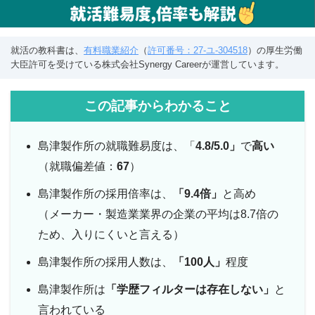
就活の教科書は、
有料職業紹介
（
許可番号：27-ユ-304518
）の厚生労働
大臣許可を受けている株式会社Synergy Careerが運営しています。
この記事からわかること
島津製作所の就職難易度は、「
4.8/5.0」
で
高い
（就職偏差値：
67
）
島津製作所の採用倍率は、
「9.4倍」
と高め
（メーカー・製造業業界の企業の平均は8.7倍の
ため、入りにくいと言える）
島津製作所の採用人数は、
「100人」
程度
島津製作所は
「学歴フィルターは存在しない」
と
言われている