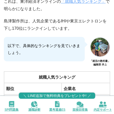
これは、東洋経済オンラインの
「就職人気ランキング」
で
明らかになりました。
島津製作所は、人気企業であるIHIや東京エレクトロンを
下し170位にランクインしています。
以下で、具体的なランキングを見ていきま
しょう。
「就活の教科書」
編集部 井上
就職人気ランキング
順位
企業名
＼ LINE追加で無料特典をプレゼント中! ／
165
日鉄ソリューションズ
SPI問題集
適職診断
選考通過ES
面接回答集
内定サポート
166
竹中工務店