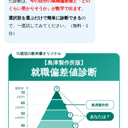
た診断は、
今の自分の就職偏差値と「どの
くらい受かりそうか」が数字で出ます
。
選択肢を選ぶだけで簡単に診断できる
の
で、一度試してみてください。（無料・1
分）
就活の教科書オリジナル
【島津製作所版】
就職偏差値診断
偏差値
?
70
上位2%
60
島津製作所
上位16%
50
?
あなたは？
上位50%
40
?