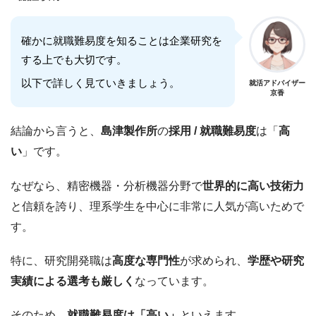
確かに就職難易度を知ることは企業研究を
する上でも大切です。
以下で詳しく見ていきましょう。
就活アドバイザー
京香
結論から言うと、
島津製作所
の
採用 / 就職難易度
は「
高
い
」です。
なぜなら、精密機器・分析機器分野で
世界的に高い技術力
と信頼を誇り、理系学生を中心に非常に人気が高いためで
す。
特に、研究開発職は
高度な専門性
が求められ、
学歴や研究
実績による選考も厳しく
なっています。
そのため、
就職難易度は「高い」
といえます。