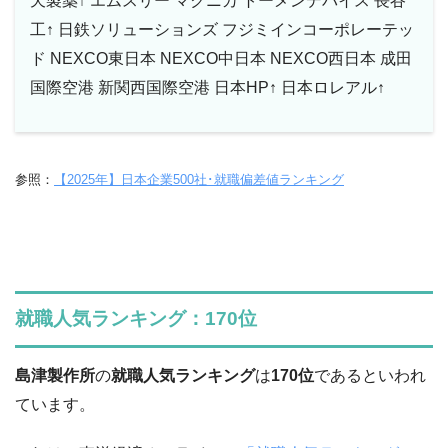
天製薬↑ エムスリー マクニカ トーメンデバイス 長谷
工↑ 日鉄ソリューションズ フジミインコーポレーテッ
ド NEXCO東日本 NEXCO中日本 NEXCO西日本 成田
国際空港 新関西国際空港 日本HP↑ 日本ロレアル↑
参照：
【2025年】日本企業500社･就職偏差値ランキング
就職人気ランキング：170位
島津製作所
の
就職人気ランキング
は
170位
であるといわれ
ています。