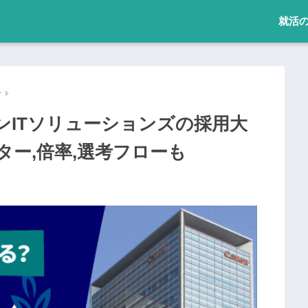
就活
r
ンITソリューションズの採用大
ー,倍率,選考フローも