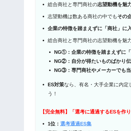
総合商社と専門商社の
志望動機を魅
志望動機は数ある商社の中でも
その
企業の特徴を踏まえずに「商社」に
総合商社と専門商社の志望動機を魅力
NG①：企業の特徴を踏まえずに
NG②：自分が得たいものばかり
NG③：専門商社やメーカーでも
ES対策
なら、有名・大手企業に内定
う！
【完全無料】「選考に通過するESを作
1位：
選考通過ES集