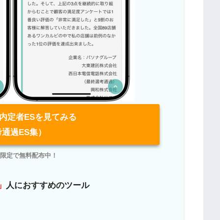
内定者ESを見てみる
考通過ES集）
NE限定で無料配布中！
」
人におすすめのツール