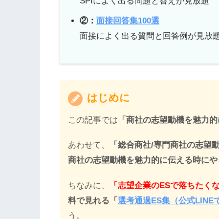
SPIによく出る問題と答えが見放題
②：
面接回答集100選
面接によく出る質問と回答例が見放
はじめに
この記事では
「商社の志望動機を魅力的
あわせて、
「総合商社/専門商社の志望
商社の志望動機を魅力的に伝える時にや
ちなみに、
「志望企業のESで落ちたく
料で見れる「
選考通過ES集（公式LIN
う。