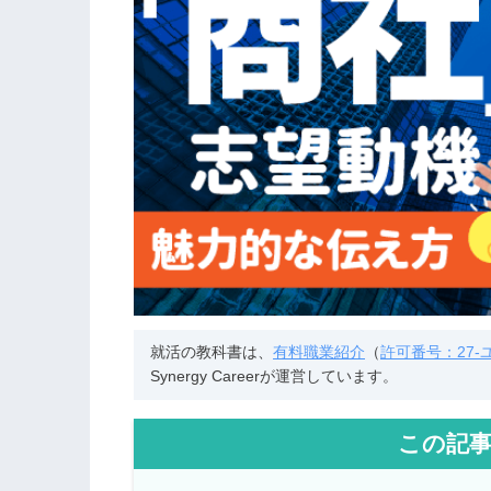
就活の教科書は、
有料職業紹介
（
許可番号：27-ユ-
Synergy Careerが運営しています。
この記