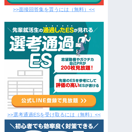
>>面接回答集を貰うには（無料）<<
>>選考通過ESを受け取るには（無料）<<