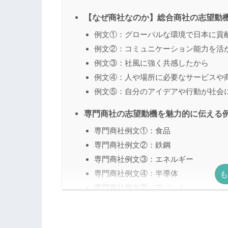
【なぜ商社なのか】総合商社の志望動
例文①：グローバルな環境で日本に貢
例文②：コミュニケーション能力を活
例文③：社風に強く共感したから
例文④：人や場所に必要なサービスや
例文⑤：自分のアイデアや行動が社会
専門商社の志望動機を魅力的に伝える例
専門商社例文①：食品
専門商社例文②：鉄鋼
専門商社例文③：エネルギー
専門商社例文④：半導体
専門商社例文⑤：アパレル
そもそも商社とは？
総合商社とは「なんでも屋」