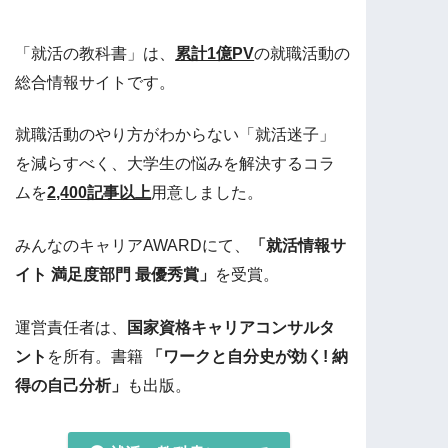
「就活の教科書」は、
累計1億PV
の就職活動の
総合情報サイトです。
就職活動のやり方がわからない「就活迷子」
を減らすべく、大学生の悩みを解決するコラ
ムを
2,400記事以上
用意しました。
みんなのキャリアAWARDにて、
「就活情報サ
イト 満足度部門 最優秀賞」
を受賞。
運営責任者は、
国家資格キャリアコンサルタ
ント
を所有。書籍
「ワークと自分史が効く! 納
得の自己分析」
も出版。