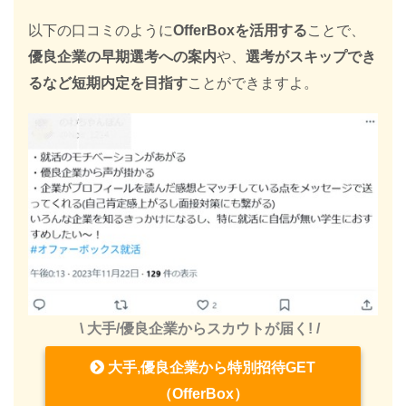
以下の口コミのように
OfferBoxを活用する
ことで、
優良企業の早期選考への案内
や、
選考がスキップでき
るなど短期内定を目指す
ことができますよ。
\ 大手/優良企業からスカウトが届く! /
大手,優良企業から特別招待GET
（OfferBox）