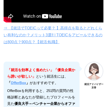
⇒ 【就活でTOEICって必要？ 】高得点を取るとどれくら
い有利なのか？メリット3選‼︎ | TOEICをアピールできるの
は800点？900点？【就活:転職】
「就活を効率よく進めたい」「優良企業か
ら誘いが欲しい」
という就活生には、
「
OfferBox
」
がおすすめです。
就活アドバイザー
京香
OfferBoxを利用すると、251問の質問の性
格診断とあなたが登録したプロフィールを
見た
優良大手～ベンチャー企業からオファ