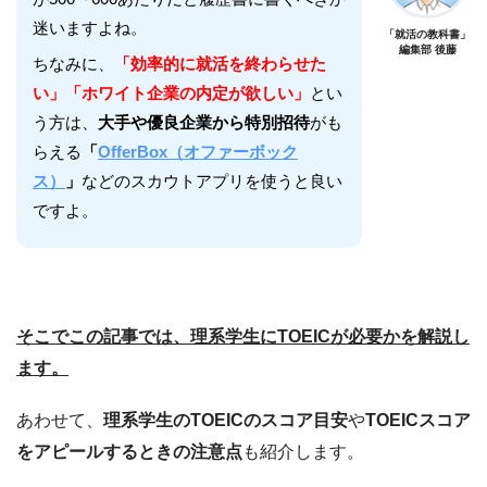
迷いますよね。
「就活の教科書」
編集部 後藤
ちなみに、
「効率的に就活を終わらせた
い」「ホワイト企業の内定が欲しい」
とい
う方は、
大手や優良企業から特別招待
がも
らえる
「
OfferBox（オファーボック
ス）
」
などのスカウトアプリを使うと良い
ですよ。
そこでこの記事では、理系学生にTOEICが必要かを解説し
ます。
あわせて、
理系学生のTOEICのスコア目安
や
TOEICスコア
をアピールするときの注意点
も紹介します。