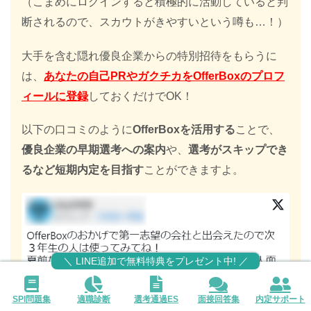
（こまめにログインすると積極的に活動していると判
断されるので、スカウトがきやすいという噂も…！）
大手を含む隠れ優良企業からの特別招待をもらうに
は、
あなたの自己PRやガクチカをOfferBoxのプロフ
ィールに登録
しておくだけでOK！
以下の口コミのように
OfferBoxを活用する
ことで、
優良企業の早期選考への案内
や、
選考がスキップでき
るなど短期内定を目指す
ことができますよ。
＼ LINE追加で無料特典をプレゼント中! ／
SPI問題集
適職診断
選考通過ES
面接回答集
内定サポート