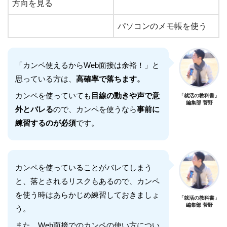
方向を見る
パソコンのメモ帳を使う
「カンペ使えるからWeb面接は余裕！」と
思っている方は、
高確率で落ちます。
カンペを使っていても
目線の動きや声で意
「就活の教科書」
編集部 菅野
外とバレる
ので、カンペを使うなら
事前に
練習するのが必須
です。
カンペを使っていることがバレてしまう
と、落とされるリスクもあるので、カンペ
を使う時はあらかじめ練習しておきましょ
「就活の教科書」
編集部 菅野
う。
また、Web面接でのカンペの使い方につい