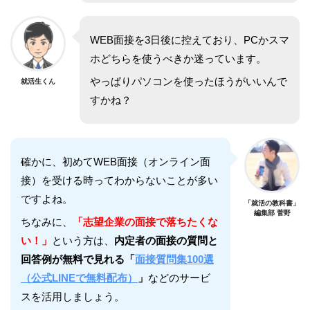
WEB面接を3日後に控えており、PCかスマ
ホどちらを使うべきか迷っています。
やっぱりパソコンを使ったほうがいいんで
就活生くん
すかね？
確かに、初めてWEB面接（オンライン面
接）を受ける時ってわからないことが多い
ですよね。
「就活の教科書」
編集部 菅野
ちなみに、
「志望企業の面接で落ちたくな
い！」
という方は、
内定者の面接の質問と
回答例が無料で見れる「
面接質問集100選
（公式LINEで無料配布）
」
などのサービ
スを活用しましょう。