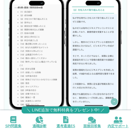
＼ LINE追加で無料特典をプレゼント中! ／
面接頻出質問と回答が無料で見れる
SPI問題集
適職診断
選考通過ES
面接回答集
内定サポート
面接で失敗しない回答の仕方がわかる