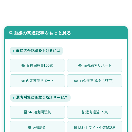
面接の関連記事をもっと見る
面接の合格率を上げるには
面接回答集100選
面接練習サポート
内定獲得サポート
非公開選考枠（27卒）
選考対策に役立つ就活サービス
SPI頻出問題集
選考通過ES集
適職診断
隠れホワイト企業500選