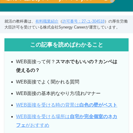
就活の教科書は、
有料職業紹介
（
許可番号：27-ユ-304518
）の厚生労働
大臣許可を受けている株式会社Synergy Careerが運営しています。
この記事を読めばわかること
WEB面接って何？
スマホでもいいの？カンペは
使えるの？
WEB面接でよく聞かれる質問
WEB面接の基本的なやり方/流れ/マナー
WEB面接を受ける時の背景は
白色の壁がベスト
WEB面接を受ける場所は
自宅か完全個室のネカ
フェ
がおすすめ