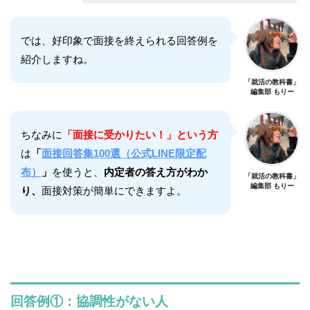
では、好印象で面接を終えられる回答例を
紹介しますね。
「就活の教科書」
編集部 もりー
ちなみに
「面接に受かりたい！」という方
は
「
面接回答集100選（公式LINE限定配
布）
」
を使うと、
内定者の答え方がわか
「就活の教科書」
編集部 もりー
り、
面接対策が簡単にできますよ。
回答例①：協調性がない人