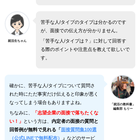
苦手な人/タイプのタイプは分かるのです
が、面接での伝え方が分かりません。
「苦手な人/タイプは？」に対して回答す
就活生ちゃん
る際のポイントや注意点を教えて欲しいで
す。
確かに、苦手な人/タイプについて質問さ
れた時にただ事実だけ伝えると印象が悪く
なってしまう場合もありますよね。
「就活の教科書」
編集部 もりー
ちなみに、
「志望企業の面接で落ちたくな
い！」
という方は、
内定者の面接の質問と
回答例が無料で見れる「
面接質問集100選
（公式LINEで無料配布）
」
などのサービ