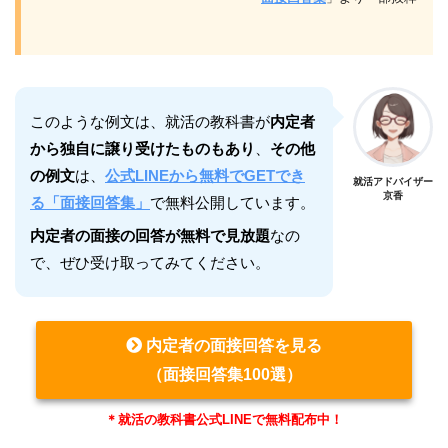
このような例文は、就活の教科書が
内定者
から独自に譲り受けたものもあり
、
その他
の例文
は、
公式LINEから無料でGETでき
就活アドバイザー
京香
る「面接回答集」
で無料公開しています。
内定者の面接の回答が無料で見放題
なの
で、ぜひ受け取ってみてください。
内定者の面接回答を見る
（面接回答集100選）
＊就活の教科書公式LINEで無料配布中！