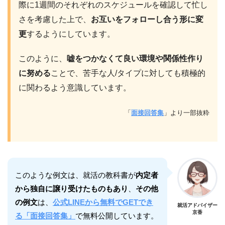
際に1週間のそれぞれのスケジュールを確認して忙し
さを考慮した上で、
お互いをフォローし合う形に変
更
するようにしています。
このように、
嘘をつかなくて良い環境や関係性作り
に努める
ことで、苦手な人/タイプに対しても積極的
に関わるよう意識しています。
「
面接回答集
」より一部抜粋
このような例文は、就活の教科書が
内定者
から独自に譲り受けたものもあり
、
その他
の例文
は、
公式LINEから無料でGETでき
就活アドバイザー
京香
る「面接回答集」
で無料公開しています。