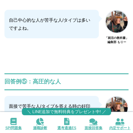
自己中心的な人が苦手な人/タイプは多い
ですよね。
「就活の教科書」
編集部 もりー
回答例⑤：高圧的な人
面接で苦手な人/タイプを答える時の好印
＼ LINE追加で無料特典をプレゼント中! ／
象な回答例5つ目は、「高圧的な人」が苦
手な場合です。
「就活の教科書」
SPI問題集
適職診断
選考通過ES
面接回答集
内定サポート
編集部 もりー