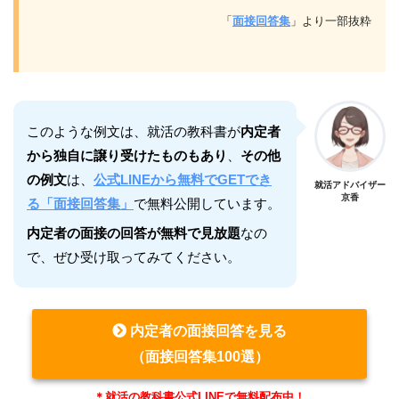
「
面接回答集
」より一部抜粋
このような例文は、就活の教科書が
内定者
から独自に譲り受けたものもあり
、
その他
の例文
は、
公式LINEから無料でGETでき
就活アドバイザー
京香
る「面接回答集」
で無料公開しています。
内定者の面接の回答が無料で見放題
なの
で、ぜひ受け取ってみてください。
内定者の面接回答を見る
（面接回答集100選）
＊就活の教科書公式LINEで無料配布中！