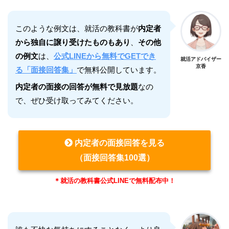
このような例文は、就活の教科書が
内定者
から独自に譲り受けたものもあり
、
その他
の例文
は、
公式LINEから無料でGETでき
就活アドバイザー
京香
る「面接回答集」
で無料公開しています。
内定者の面接の回答が無料で見放題
なの
で、ぜひ受け取ってみてください。
内定者の面接回答を見る
（面接回答集100選）
＊就活の教科書公式LINEで無料配布中！