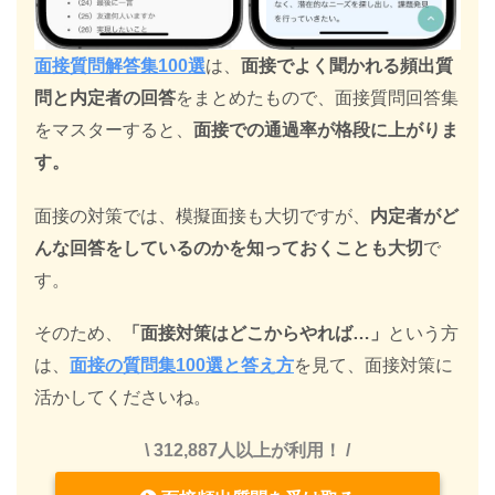
面接質問解答集100選
は、
面接でよく聞かれる頻出質
問と内定者の回答
をまとめたもので、面接質問回答集
をマスターすると、
面接での通過率が格段に上がりま
す。
面接の対策では、模擬面接も大切ですが、
内定者がど
んな回答をしているのかを知っておくことも大切
で
す。
そのため、
「面接対策はどこからやれば…」
という方
は、
面接の質問集100選と答え方
を見て、面接対策に
活かしてくださいね。
\ 312,887人以上が利用！ /