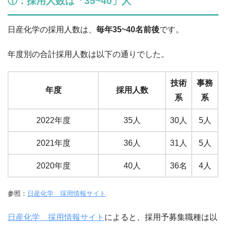
①：採用人数は「35~40」人
日産化学の採用人数は、
毎年35~40
名前後
です。
年度別の合計採用人数は以下の通りでした。
技術
事務
年度
採用人数
系
系
2022年度
35人
30人
5人
2021年度
36人
31人
5人
2020年度
40人
36名
4人
参照：
日産化学 採用情報サイト
日産化学 採用情報サイト
によると、採用予募集職種は以