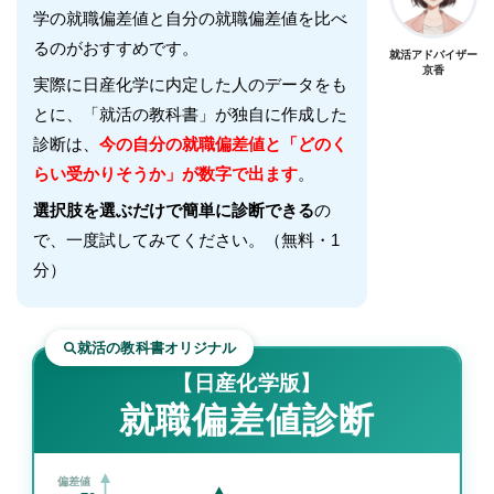
学
の就職偏差値と自分の就職偏差値を比べ
るのがおすすめです。
就活アドバイザー
京香
実際に
日産化学
に内定した人のデータをも
とに、「就活の教科書」が独自に作成した
診断は、
今の自分の就職偏差値と「どのく
らい受かりそうか」が数字で出ます
。
選択肢を選ぶだけで簡単に診断できる
の
で、一度試してみてください。（無料・1
分）
就活の教科書オリジナル
【日産化学版】
就職偏差値診断
偏差値