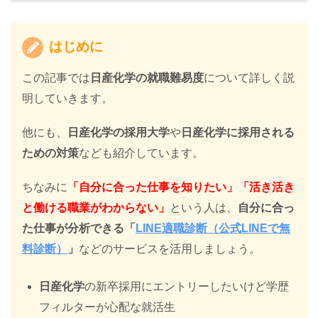
はじめに
この記事では
日産化学の就職難易度
について詳しく説
明していきます。
他にも、
日産化学の採用大学
や
日産化学に採用される
ための対策
なども紹介しています。
ちなみに
「自分に合った仕事を知りたい」「活き活き
と働ける職業がわからない」
という人は、
自分に合っ
た仕事が分析できる「
LINE適職診断（公式LINEで無
料診断）
」
などのサービスを活用しましょう。
日産化学
の新卒採用にエントリーしたいけど学歴
フィルターが心配な就活生