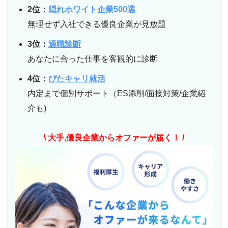
2位：
隠れホワイト企業500選
無理せず入社できる優良企業が見放題
3位：
適職診断
あなたに合った仕事を客観的に診断
4位：
ぴたキャリ就活
内定まで個別サポート（ES添削/面接対策/企業紹
介も)
\ 大手,優良企業からオファーが届く！ /