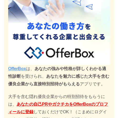
OfferBox
は、
あなたの強みや性格が詳しくわかる適
性診断
を受けられ、
あなたを魅力に感じた大手を含む
優良企業から直接特別招待がもらえる
アプリです。
大手を含む隠れ優良企業からの特別招待をもらうに
は、
あなたの自己PRやガクチカをOfferBoxのプロフ
ィールに登録
しておくだけでOK！（こまめにログイ