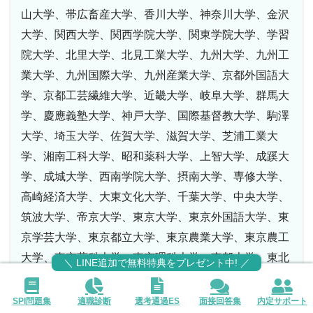
山大学、帯広畜産大学、香川大学、神奈川大学、金沢
大学、関西大学、関西学院大学、関東学院大学、学習
院大学、北里大学、北見工業大学、九州大学、九州工
業大学、九州国際大学、九州産業大学、京都外国語大
学、京都工芸繊維大学、近畿大学、岐阜大学、群馬大
学、慶應義塾大学、神戸大学、国際基督教大学、駒澤
大学、埼玉大学、佐賀大学、滋賀大学、芝浦工業大
学、湘南工科大学、昭和薬科大学、上智大学、成蹊大
学、成城大学、西南学院大学、摂南大学、専修大学、
高崎経済大学、大東文化大学、千葉大学、中央大学、
筑波大学、帝京大学、東京大学、東京外国語大学、東
京学芸大学、東京都立大学、東京農業大学、東京農工
大学、東京薬科大学、東京理科大学、東邦大学、東北
＼ LINE追加で無料特典をプレゼント中! ／
大学、東洋大学、徳島大学、富山大学、富山県立大
学、同志社大学、名古屋大学、名古屋工業大学、日本
SPI問題集
適職診断
選考通過ES
面接回答集
内定サポート