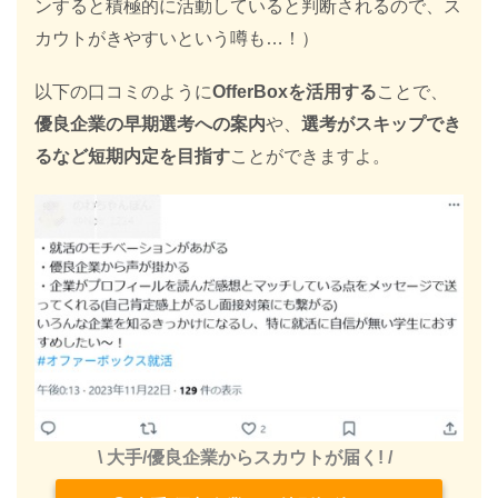
ンすると積極的に活動していると判断されるので、ス
カウトがきやすいという噂も…！）
以下の口コミのように
OfferBoxを活用する
ことで、
優良企業の早期選考への案内
や、
選考がスキップでき
るなど短期内定を目指す
ことができますよ。
\ 大手/優良企業からスカウトが届く! /