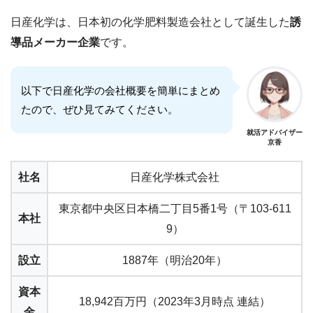
日産化学は、日本初の化学肥料製造会社として誕生した
誘
導品メーカー企業
です。
以下で日産化学の会社概要を簡単にまとめ
たので、ぜひ見てみてください。
就活アドバイザー
京香
社名
日産化学株式会社
東京都中央区日本橋二丁目5番1号（〒103-611
本社
9）
設立
1887年（明治20年）
資本
18,942百万円（2023年3月時点 連結）
金