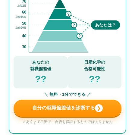
70
上位2%
60
?
上位16%
50
?
あなたは？
上位50%
40
?
30
あなたの
日産化学の
就職偏差値
合格可能性
??
??
＼ 無料・1分でできる ／
自分の就職偏差値を診断する
❯
※あくまで目安で、合否を保証するものではありません