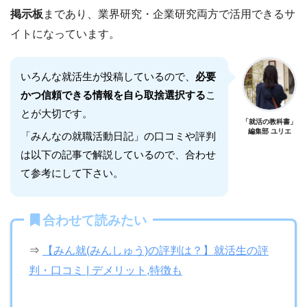
掲示板
まであり、業界研究・企業研究両方で活用できるサ
イトになっています。
いろんな就活生が投稿しているので、
必要
かつ信頼できる情報を自ら取捨選択する
こ
とが大切です。
「就活の教科書」
編集部 ユリエ
「みんなの就職活動日記」の口コミや評判
は以下の記事で解説しているので、合わせ
て参考にして下さい。
合わせて読みたい
⇒
【みん就(みんしゅう)の評判は？】就活生の評
判・口コミ | デメリット,特徴も