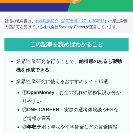
就活の教科書は、
有料職業紹介
（
許可番号：27-ユ-304518
）の厚生労働
大臣許可を受けている株式会社Synergy Careerが運営しています。
この記事を読めばわかること
業界/企業研究を行うことで、
納得感のある志望動
機を作成できる
業界/企業研究に使えるおすすめサイト15選
①
OpenMoney
：お金の流れや財務状況が分か
りやすい
②
ONE CAREER
：実際の選考体験談やESな
ど情報が豊富
③
年収ラボ
：年収や平均賃金などの賃金情報