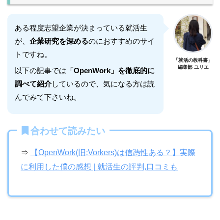
ある程度志望企業が決まっている就活生
が、
企業研究を深める
のにおすすめのサイ
トですね。
「就活の教科書」
編集部 ユリエ
以下の記事では
「OpenWork」を徹底的に
調べて紹介
しているので、気になる方は読
んでみて下さいね。
合わせて読みたい
⇒
【OpenWork(旧:Vorkers)は信憑性ある？】実際
に利用した僕の感想 | 就活生の評判,口コミも