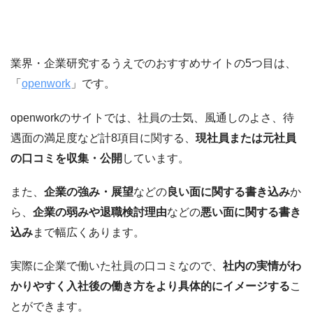
業界・企業研究するうえでのおすすめサイトの5つ目は、
「
openwork
」です。
openworkのサイトでは、社員の士気、風通しのよさ、待
遇面の満足度など計8項目に関する、
現社員または元社員
の口コミを収集・公開
しています。
また、
企業の強み・展望
などの
良い面に関する書き込み
か
ら、
企業の弱みや退職検討理由
などの
悪い面に関する書き
込み
まで幅広くあります。
実際に企業で働いた社員の口コミなので、
社内の実情がわ
かりやすく入社後の働き方をより具体的にイメージする
こ
とができます。