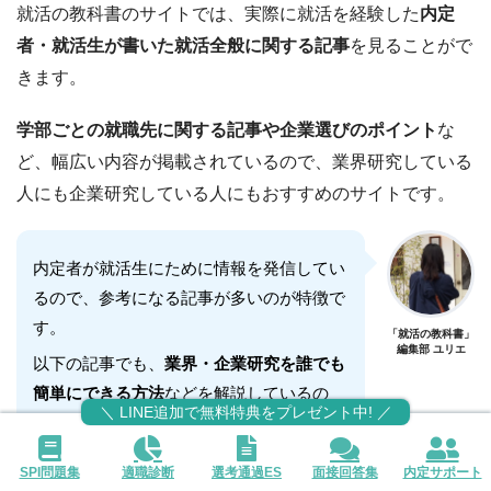
就活の教科書のサイトでは、実際に就活を経験した
内定
者・就活生が書いた就活全般に関する記事
を見ることがで
きます。
学部ごとの就職先に関する記事や企業選びのポイント
な
ど、幅広い内容が掲載されているので、業界研究している
人にも企業研究している人にもおすすめのサイトです。
内定者が就活生にために情報を発信してい
るので、参考になる記事が多いのが特徴で
す。
「就活の教科書」
編集部 ユリエ
以下の記事でも、
業界・企業研究を誰でも
簡単にできる方法
などを解説しているの
＼ LINE追加で無料特典をプレゼント中! ／
で、合わせて読んでみてください。
SPI問題集
適職診断
選考通過ES
面接回答集
内定サポート