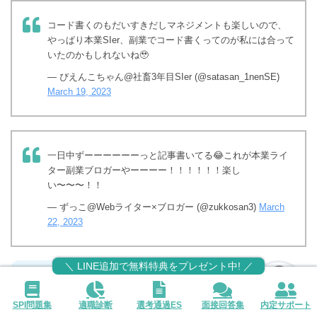
コード書くのもだいすきだしマネジメントも楽しいので、
やっぱり本業SIer、副業でコード書くってのが私には合って
いたのかもしれないね🥹
— ぴえんこちゃん@社畜3年目SIer (@satasan_1nenSE)
March 19, 2023
一日中ずーーーーーーっと記事書いてる😂これが本業ライ
ター副業ブロガーやーーーー！！！！！！楽し
い〜〜〜！！
— ずっこ@Webライター×ブロガー (@zukkosan3)
March
22, 2023
＼ LINE追加で無料特典をプレゼント中! ／
上記のもの以外にも
SPI問題集
適職診断
選考通過ES
面接回答集
内定サポート
副業してから気持ちが楽になった