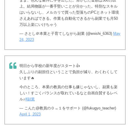
まま、色んな案件に手を出した。溶かした金額は300万以
上。結局物販が一番手堅いことが分かった。特別なスキル
はいらないし、メルカリで買った型落ちのPCとネット環境
さえあればできる。作業も自動化できるから副業でも月50
万以上楽にいけちゃう
— さとし＠本業と子育てしながら副業 (@enishi_6363)
May
24, 2023
明日から学校の新年度がスタート👍
久しぶりの副担任ということで負担が減り、わくわくして
います🔥
今のところ、本業の教員の仕事も嫌じゃないし、副業も楽
しい！すごくバランスが取れているなと自画自賛するレベ
ル♪
#副業
— こんた@教員の０→１をサポート (@fukugyo_teacher)
April 1, 2023