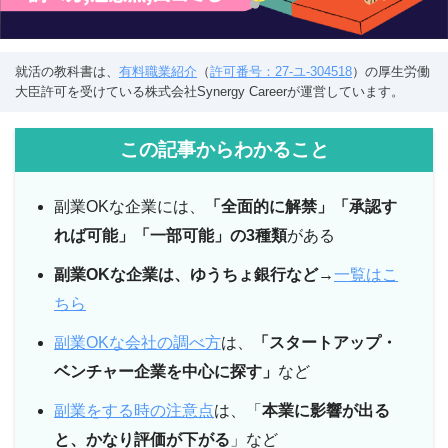
就活の教科書は、
有料職業紹介
（
許可番号：27-ユ-304518
）の厚生労働
大臣許可を受けている株式会社Synergy Careerが運営しています。
この記事からわかること
副業OKな企業には、
「全面的に解禁」「承認す
れば可能」「一部可能」の3種類
がある
副業OKな企業は、ゆうちょ銀行など
→
一覧はこ
ちら
副業OKな会社の調べ方
は、
「スタートアップ・
ベンチャー企業を中心に探す」
など
副業をする時の注意点
は、「
本業に影響が出る
と、かなり評価が下がる
」など