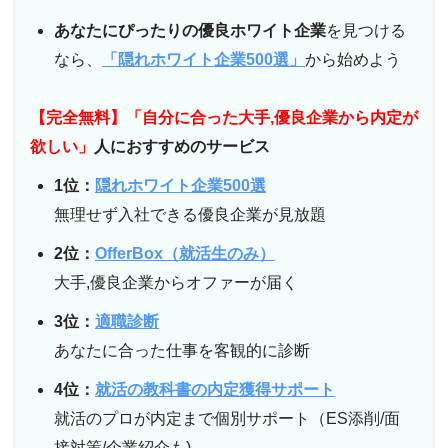
あなたにぴったりの優良ホワイト企業
を見つける
なら、
「隠れホワイト企業500選」
から始めよう
【完全無料】「自分に合った大手,優良企業から内定が
欲しい」
人におすすめのサービス
1位：
隠れホワイト企業500選
無理せず入社できる優良企業が見放題
2位：
OfferBox（就活生のみ）
大手,優良企業からオファーが届く
3位：
適職診断
あなたに合った仕事を客観的に診断
4位：
就活の教科書の内定獲得サポート
就活のプロが内定まで個別サポート（ES添削/面
接対策/企業紹介も)