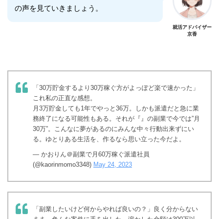
の声を見ていきましょう。
就活アドバイザー
京香
「30万貯金するより30万稼ぐ方がよっぽど楽で速かった」
これ私の正直な感想。
月3万貯金しても1年でやっと36万。しかも派遣だと急に業
務終了になる可能性もある。それが『』の副業で今では”月
30万”。こんなに夢があるのにみんな中々行動出来ずにい
る。ゆとりある生活を、作るなら思い立った今だよ。
— かおりん＠副業で月60万稼ぐ派遣社員
(@kaorinmomo3348)
May 24, 2023
「副業したいけど何からやれば良いの？」良く分からない