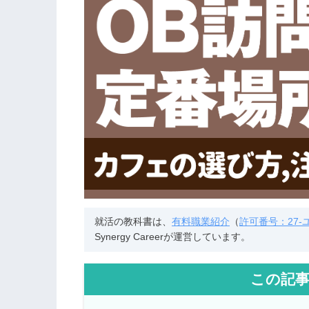
就活の教科書は、
有料職業紹介
（
許可番号：27-ユ-
Synergy Careerが運営しています。
この記