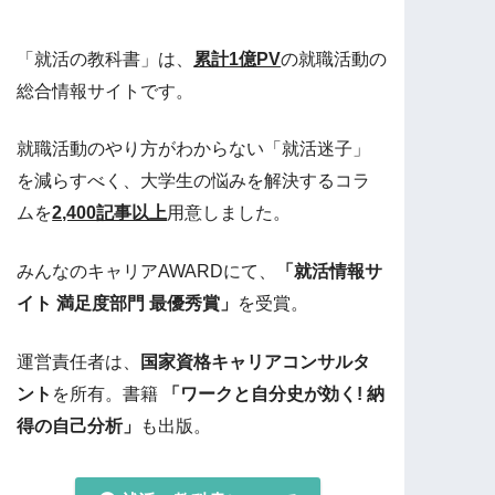
「就活の教科書」は、
累計1億PV
の就職活動の
総合情報サイトです。
就職活動のやり方がわからない「就活迷子」
を減らすべく、大学生の悩みを解決するコラ
ムを
2,400記事以上
用意しました。
みんなのキャリアAWARDにて、
「就活情報サ
イト 満足度部門 最優秀賞」
を受賞。
運営責任者は、
国家資格キャリアコンサルタ
ント
を所有。書籍
「ワークと自分史が効く! 納
得の自己分析」
も出版。