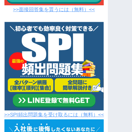
>>面接回答集を貰うには（無料）<<
>>SPI頻出問題集を受け取るには（無料）<<