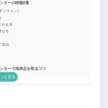
センターの特徴8選
オンライン）
る
まわせる
異なる
35分
センターで高得点を取るコツ
する