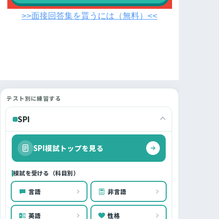
>>面接回答集を貰うには（無料）<<
テスト別に練習する
SPI
SPI模試トップを見る
模試を受ける（科目別）
言語
非言語
英語
性格
A
B