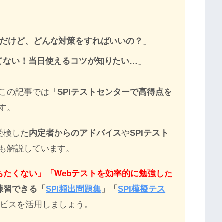
んだけど、どんな対策をすればいいの？
」
てない！当日使えるコツが知りたい…
」
この記事では「
SPIテストセンターで高得点を
す。
受検した
内定者からのアドバイス
や
SPIテスト
も解説しています。
ちたくない」「Webテストを効率的に勉強した
練習できる「
SPI頻出問題集
」「
SPI模擬テス
ービスを活用しましょう。