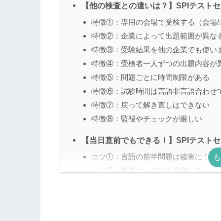
【他の検査との違いは？】SPIテスト
特徴①：専用の会場で受検する（会場/
特徴②：企業によって出題範囲が異な
特徴③：受験結果を他の企業でも使い
特徴④：受検者一人ずつの出題内容が
特徴⑤：問題ごとに時間制限がある
特徴⑥：試験時間は言語非言語合わせて
特徴⑦：戻って解き直しはできない
特徴⑧：監視やチェックが厳しい
【当日直前でもできる！】SPIテスト
コツ①：言語の前半問題は確実に！
コツ②：筆算は一の位を意識しろ！
コツ③：消しゴムはなるべく使わない
コツ④：計算式をかく
コツ⑤：周りに気を取られないように