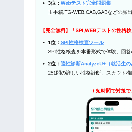
3位：
Webテスト完全問題集
玉手箱,TG-WEB,CAB,GABなど
【完全無料】「SPI,WEBテストの性格
1位：
SPI性格検査ツール
SPI性格検査を本番形式で体験、回
2位：
適性診断AnalyzeU+（就活生
251問の詳しい性格診断、スカウト
\ 短時間で対策で