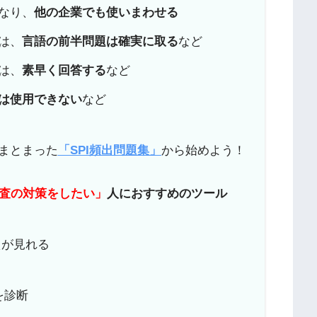
異なり、
他の企業でも使いまわせる
は、
言語の前半問題は確実に取る
など
は、
素早く回答する
など
は使用できない
など
まとまった
「SPI頻出問題集」
から始めよう！
検査の対策をしたい」
人におすすめのツール
えが見れる
を診断