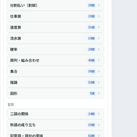
分割払い（割賦）
20問
仕事算
23問
速度算
31問
流水算
19問
確率
20問
順列・組み合わせ
40問
集合
30問
推論
32問
図形
5問
言語
二語の関係
24問
熟語の成り立ち
15問
同意語・語句の意味
50問