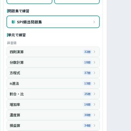
問題集で練習
SPI頻出問題集
単元で練習
非言語
四則演算
32問
分数計算
18問
方程式
37問
n進法
13問
割合・比
25問
増加率
16問
濃度算
30問
損益算
34問