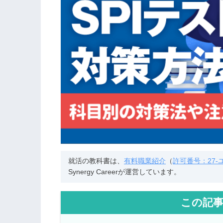
就活の教科書は、
有料職業紹介
（
許可番号：27-ユ-
Synergy Careerが運営しています。
この記