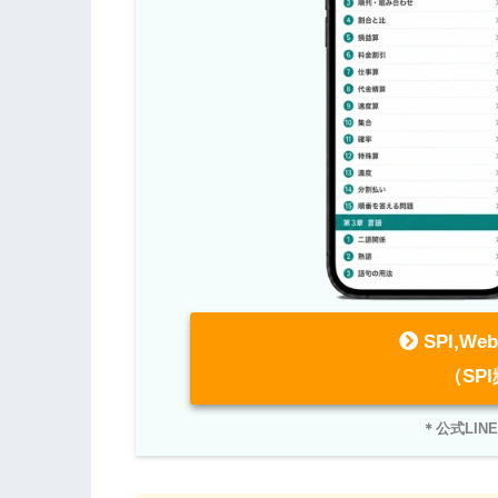
SPI,W
（SP
＊公式LI