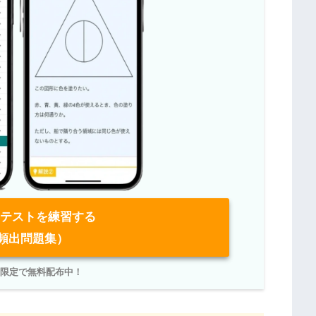
ebテストを練習する
I頻出問題集）
NE限定で無料配布中！