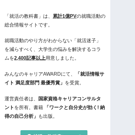
「就活の教科書」は、
累計1億PV
の就職活動の
総合情報サイトです。
就職活動のやり方がわからない「就活迷子」
を減らすべく、大学生の悩みを解決するコラ
ムを
2,400記事以上
用意しました。
みんなのキャリアAWARDにて、
「就活情報サ
イト 満足度部門 最優秀賞」
を受賞。
運営責任者は、
国家資格キャリアコンサルタ
ント
を所有。書籍
「ワークと自分史が効く! 納
得の自己分析」
も出版。