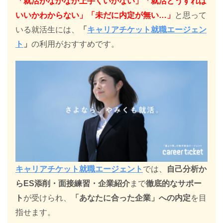
「就活がなかなか上手くいかない」「就活どうすれば
いいかわからない」「未だに内定が無い…」
と思って
いる就活生には、
「
キャリアチケット就職エージェン
ト
」
の利用がおすすめです。
キャリアチケット就職エージェント
では、
自己分析か
らES添削・面接練習・企業紹介
まで
徹底的なサポー
ト
が受けられ、
「あなたに合った企業」への内定
を目
指せます。