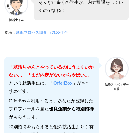
そんなに多くの学生が、内定辞退をしてい
るのですね！
就活生くん
参考：
就職プロセス調査 （2022年卒）
「就活ちゃんとやっているのにうまくいか
ない…」「まだ内定がないからやばい…」
という就活生には、
「
OfferBox
」
がおす
就活アドバイザー
京香
すめです。
OfferBoxを利用すると、あなたが登録した
プロフィールを見た
優良企業から特別招待
がもらえます。
特別招待をもらえると他の就活生よりも有