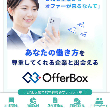
＼ LINE追加で無料特典をプレゼント中! ／
あなたの経験や強みをもとに15,366社以上の優良
企業から特別招待が届く
SPI問題集
適職診断
選考通過ES
面接回答集
内定サポート