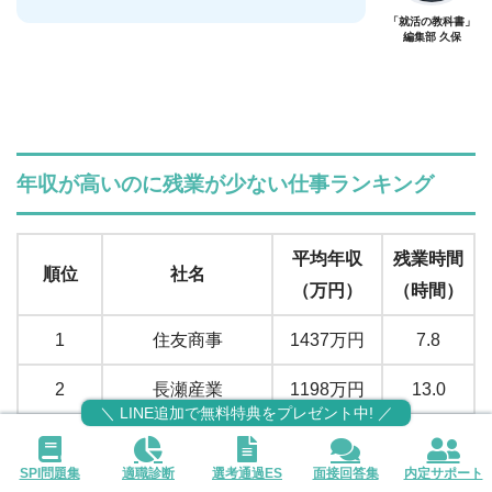
「就活の教科書」
編集部 久保
年収が高いのに残業が少ない仕事ランキング
平均年収
残業時間
順位
社名
（万円）
（時間）
1
住友商事
1437万円
7.8
2
長瀬産業
1198万円
13.0
＼ LINE追加で無料特典をプレゼント中! ／
3
野村不動産
1162万円
10.9
SPI問題集
適職診断
選考通過ES
面接回答集
内定サポート
4
第一三共
1127万円
12.7