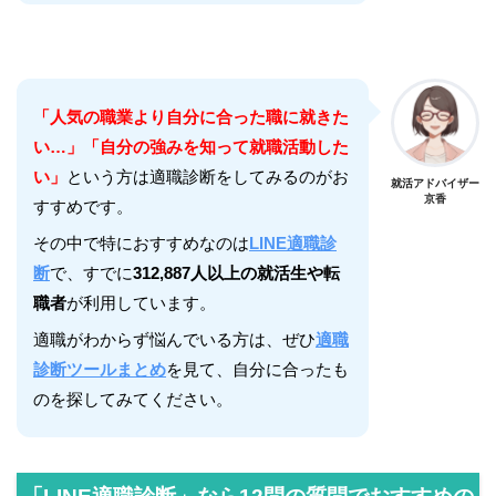
「人気の職業より自分に合った職に就きた
い…」「自分の強みを知って就職活動した
い」
という方は適職診断をしてみるのがお
就活アドバイザー
京香
すすめです。
その中で特におすすめなのは
LINE適職診
断
で、すでに
312,887人以上の就活生や転
職者
が利用しています。
適職がわからず悩んでいる方は、ぜひ
適職
診断ツールまとめ
を見て、自分に合ったも
のを探してみてください。