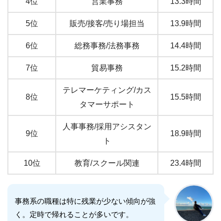
4位
営業事務
13.3時間
5位
販売/接客/売り場担当
13.9時間
6位
総務事務/法務事務
14.4時間
7位
貿易事務
15.2時間
テレマーケティング/カス
8位
15.5時間
タマーサポート
人事事務/採用アシスタン
9位
18.9時間
ト
10位
教育/スクール関連
23.4時間
事務系の職種は特に残業が少ない傾向が強
く。定時で帰れることが多いです。