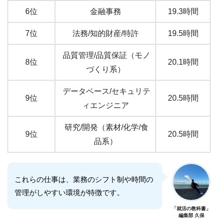
6位
金融事務
19.3時間
7位
法務/知的財産/特許
19.5時間
品質管理/品質保証（モノ
8位
20.1時間
づくり系）
データベース/セキュリテ
9位
20.5時間
ィエンジニア
研究/開発（素材/化学/食
9位
20.5時間
品系）
これらの仕事は、業務のシフト制や時間の
管理がしやすい環境が特徴です。
「就活の教科書」
編集部 久保