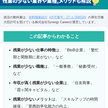
就活の教科書は、
有料職業紹介
（
許可番号：27-ユ-304518
）の厚生労働
大臣許可を受けている株式会社Synergy Careerが運営しています。
この記事からわかること
残業が少ない仕事の特徴
は、「BtoB企業」「繁忙
期と閑散期に差がない」など
残業が少ない職種
は、「一般事務」「秘書/受付」
など
年収が高く残業が少ない企業
は、「住友商事」
「霞ヶ関キャピタル」など
残業が少ないメリット
は、「スキルアップの時間
確保」「業務効率化能力の向上」