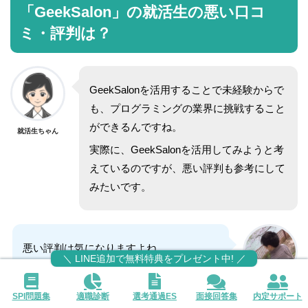
「GeekSalon」の就活生の悪い口コ
ミ・評判は？
GeekSalonを活用することで未経験からで
も、プログラミングの業界に挑戦すること
ができるんですね。
就活生ちゃん
実際に、GeekSalonを活用してみようと考
えているのですが、悪い評判も参考にして
みたいです。
悪い評判は気になりますよね。
＼ LINE追加で無料特典をプレゼント中! ／
それでは、悪い評判を紹介していきます。
「就活の教科書」
SPI問題集
適職診断
選考通過ES
面接回答集
内定サポート
編集部 もりぴー