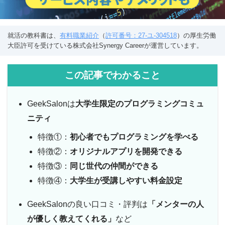
就活の教科書は、
有料職業紹介
（
許可番号：27-ユ-304518
）の厚生労働
大臣許可を受けている株式会社Synergy Careerが運営しています。
この記事でわかること
GeekSalonは
大学生限定のプログラミングコミュ
ニティ
特徴①：
初心者でもプログラミングを学べる
特徴②：
オリジナルアプリを開発できる
特徴③：
同じ世代の仲間ができる
特徴④：
大学生が受講しやすい料金設定
GeekSalonの良い口コミ・評判は
「メンターの人
が優しく教えてくれる」
など