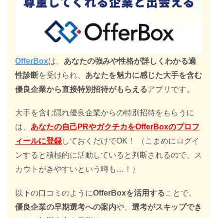
OfferBox
は、
あなたの強みや性格が詳しくわかる適
性診断
を受けられ、
あなたを魅力に感じた大手を含む
優良企業から直接特別招待がもらえる
アプリです。
大手を含む隠れ優良企業からの特別招待をもらうに
は、
あなたの自己PRやガクチカをOfferBoxのプロフ
ィールに登録
しておくだけでOK！ （こまめにログイ
ンすると積極的に活動していると判断されるので、ス
カウトがきやすいという噂も…！）
以下の口コミのように
OfferBoxを活用する
ことで、
優良企業の早期選考への案内
や、
選考がスキップでき