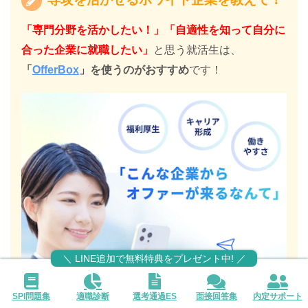
「専門分野を活かしたい！」「自適性を知って自分に
合った企業に就職したい」
と思う就活生は、
「
OfferBox
」を使うのがおすすめ
です！
＼ LINE追加で無料特典をプレゼント中! ／
SPI問題集
適職診断
選考通過ES
面接回答集
内定サポート