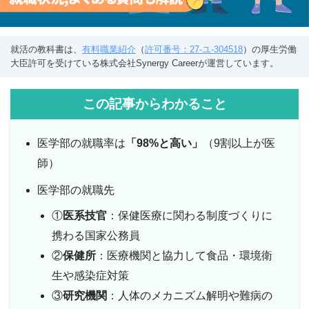
就活の教科書は、
有料職業紹介
（
許可番号：27-ユ-304518
）の厚生労働
大臣許可を受けている株式会社Synergy Careerが運営しています。
この記事からわかること
医学部の就職率は
「98%と高い」
（9割以上が医
師）
医学部の就職先
①
医系技官
：保健医療に関わる制度づくりに
携わる国家公務員
②
保健所
：医療機関と協力して食品・環境衛
生や感染症対策
③
研究機関
：人体のメカニズム解明や難病の