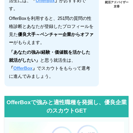
活生には、
「
OfferBox
」
がおすすめで
就活アドバイザー
京香
す。
OfferBoxを利用すると、251問の質問の性
格診断とあなたが登録したプロフィールを
見た
優良大手～ベンチャー企業からオファ
ー
がもらえます。
「あなたの強み/経験・価値観を活かした
就活がしたい」
と思う就活生は、
「
OfferBox
」
でスカウトをもらって選考
に進んでみましょう。
OfferBoxで強みと適性職種を発掘し、優良企業
のスカウトGET