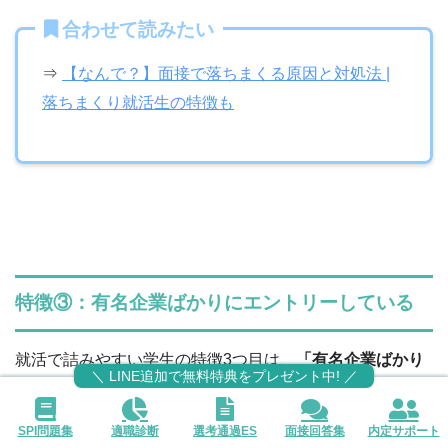
合わせて読みたい
⇒
【なんで？】面接で落ちまくる原因と対処法 |
落ちまくり就活生の特徴も
特徴③：有名企業ばかりにエントリーしている
就活で詰みやすい学生の特徴3つ目は、
「有名企業ばかり
＼ LINE追加で無料特典をプレゼント中! ／
にエントリーしている」
です。
SPI問題集
適職診断
選考通過ES
面接回答集
内定サポート
有名企業は選考倍率が高いため、選考に落ちる確率も高く