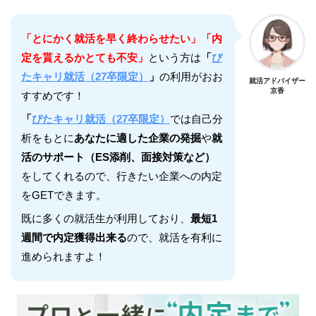
「とにかく就活を早く終わらせたい」「内
定を貰えるかとても不安」
という方は
「
ぴ
たキャリ就活（27卒限定）
」
の利用がおお
就活アドバイザー
京香
すすめです！
「
ぴたキャリ就活（27卒限定）
では自己分
析をもとに
あなたに適した企業の発掘
や
就
活のサポート（ES添削、面接対策など）
をしてくれるので、行きたい企業への内定
をGETできます。
既に多くの就活生が利用しており、
最短1
週間で内定獲得出来る
ので、就活を有利に
進められますよ！