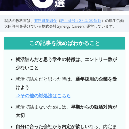
就活の教科書は、
有料職業紹介
（
許可番号：27-ユ-304518
）の厚生労働
大臣許可を受けている株式会社Synergy Careerが運営しています。
この記事を読めばわかること
就活詰んだと思う
学生の特徴は、エントリー数が
少ないこと
就活で詰んだと思った時は、
通年採用の企業を受
けよう
⇒その他の対処法はこちら
就活で詰まないためには、
早期からの就活対策が
大切
自分に合った会社から内定が欲しい
なら、内定ま