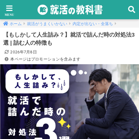
ホーム
就活がうまくいかない
内定が出ない・全落ち
【もしかして人生詰み？】就活で詰んだ時の対処法3
選 | 詰む人の特徴も
2026年7月8日
本ページはプロモーションを含みます