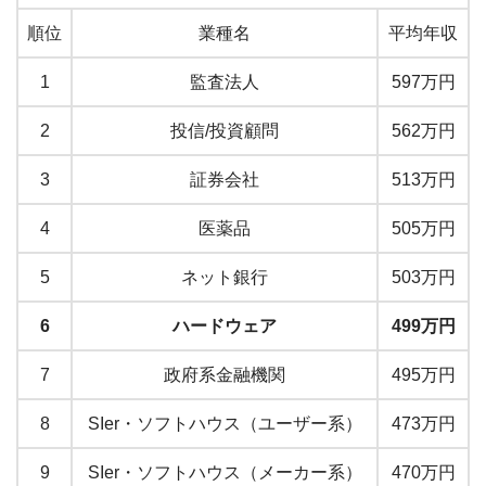
順位
業種名
平均年収
1
監査法人
597万円
2
投信/投資顧問
562万円
3
証券会社
513万円
4
医薬品
505万円
5
ネット銀行
503万円
6
ハードウェア
499万円
7
政府系金融機関
495万円
8
SIer・ソフトハウス（ユーザー系）
473万円
9
SIer・ソフトハウス（メーカー系）
470万円