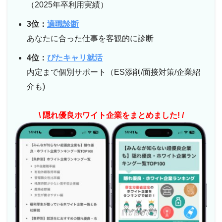
（2025年卒利用実績）
3位：
適職診断
あなたに合った仕事を客観的に診断
4位：
ぴたキャリ就活
内定まで個別サポート（ES添削/面接対策/企業紹
介も)
\ 隠れ優良ホワイト企業をまとめました! /