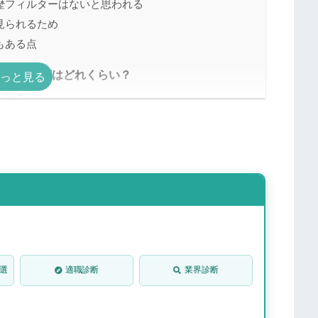
歴フィルターはないと思われる
見られるため
もある点
就職難易度はどれくらい？
われる」
対策法
のか」を明確にしておく
ける
ールできるエピソードを探しておく
定者のESを把握しておく
て選考を有利に進められるようにしておく
就活生と差別化する
0選
適職診断
業界診断
Sテスト）の練習問題に挑戦してみる
ついて