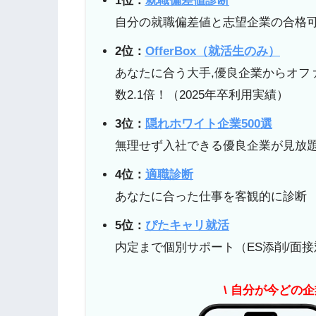
1位：
就職偏差値診断
自分の就職偏差値と志望企業の合格可
2位：
OfferBox（就活生のみ）
あなたに合う大手,優良企業からオフ
数2.1倍！（2025年卒利用実績）
3位：
隠れホワイト企業500選
無理せず入社できる優良企業が見放
4位：
適職診断
あなたに合った仕事を客観的に診断
5位：
ぴたキャリ就活
内定まで個別サポート（ES添削/面接
\ 自分が今どの