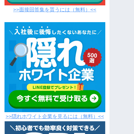
>>面接回答集を貰うには（無料）<<
>>隠れホワイト企業を見るには（無料）<<