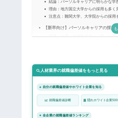
結論：パーソルキャリアに明らかな学
理由：地方国立大学からの採用も多く
注意点：難関大学、大学院からの採用
【新卒向け】パーソルキャリアの採用/
理系・文系：就職難易度は「高いと思
パーソルキャリアに採用されるための
対策法①：「なぜパーソルキャリアな
対策法②：就活のプロのサポートを受
人材業界の就職偏差値をもっと見る
対策法③：「やり切った経験」をアピ
対策法④：「選考通過ES」を使って内
対策法⑤：インターンシップに参加し
自分の就職偏差値やホワイト企業を知る
対策法⑥：OBOG訪問などをして他の
就職偏差値診断
隠れホワイト企業50
パーソルキャリアのWebテスト（GP
パーソルキャリアの採用選考フローに
全企業の就職偏差値ランキング