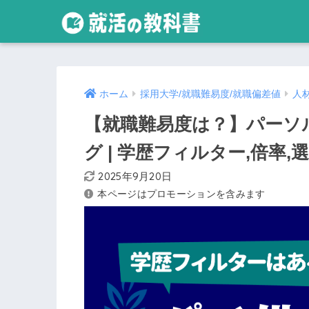
ホーム
採用大学/就職難易度/就職偏差値
人
【就職難易度は？】パーソ
グ | 学歴フィルター,倍率
2025年9月20日
本ページはプロモーションを含みます