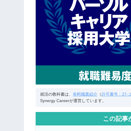
就活の教科書は、
有料職業紹介
（
許可番号：27-ユ-
Synergy Careerが運営しています。
この記事