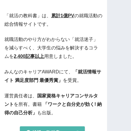
「就活の教科書」は、
累計1億PV
の就職活動の
総合情報サイトです。
就職活動のやり方がわからない「就活迷子」
を減らすべく、大学生の悩みを解決するコラ
ムを
2,400記事以上
用意しました。
みんなのキャリアAWARDにて、
「就活情報サ
イト 満足度部門 最優秀賞」
を受賞。
運営責任者は、
国家資格キャリアコンサルタ
ント
を所有。書籍
「ワークと自分史が効く! 納
得の自己分析」
も出版。