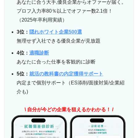
あなたに合う大手,優良企業からオファーが届く。
プロフ入力率80％以上でオファー数2.1倍！
（2025年卒利用実績）
3位：
隠れホワイト企業500選
無理せず入社できる優良企業が見放題
4位：
適職診断
あなたに合った仕事を客観的に診断
5位：
就活の教科書の内定獲得サポート
内定まで個別サポート（ES添削/面接対策/企業紹
介も)
\ 自分が今どの企業を狙えるかわかる！ /