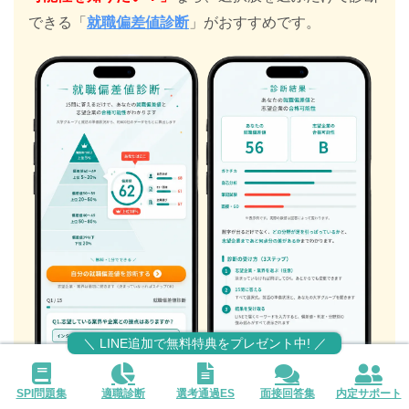
できる「
就職偏差値診断
」がおすすめです。
＼ LINE追加で無料特典をプレゼント中! ／
SPI問題集
適職診断
選考通過ES
面接回答集
内定サポート