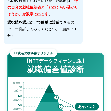
活の教科書」が独自に作成した診断は、
今
の自分の就職偏差値と「どのくらい受かり
そうか」が数字で出ます
。
選択肢を選ぶだけで簡単に診断できる
の
で、一度試してみてください。（無料・1
分）
就活の教科書オリジナル
【NTTデータフィナン…版】
就職偏差値診断
偏差値
70
上位2%
60
?
上位16%
50
?
あなたは？
上位50%