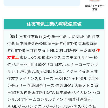
就活アドバイザー
京香
住友電気工業の就職偏差値
【68】
三井住友銀行(OP) 第一生命 明治安田生命 住友
生命 日本政策金融公庫 岡三証券(部門別) 東海東京証
券(部門別) 三井住友海上 NEC 村田製作所 三菱電機
住
友電工
東レ JX金属 積水ハウス コスモエネルギー 松
竹 ベネッセ IHI 江崎グリコ 日本ハム キッコーマン メ
ルカリ JAL(総合職)↑ ONE NSユナイテッド海運 三井
住友ファイナンス＆リース 三菱HCキャピタル 東京セ
ンチュリー 芙蓉総合リース 伯東 JRA↓ 大阪メトロ 京
王電鉄 阪神高速道路 HOYA 日本総研 ベイカレント(コ
ンサル) アビームコンサルティング 構造計画研究
所 GEジャパン テスラジャパン メルセデスベンツ日