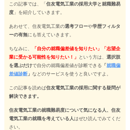
この記事では、「
住友電気工業の採用大学と就職難易
度
」を紹介していきます。
あわせて、住友電気工業の
選考フロー
や
学歴フィルタ
ーの有無
にも答えていきます。
ちなみに、
「自分の就職偏差値を知りたい」「志望企
業に受かる可能性を知りたい！」
という方は、
選択肢
を選ぶだけ
で自分の就職偏差値が診断できる
「
就職偏
差値診断
」
などのサービスを使うと良いですよ。
この記事を読めば
住友電気工業
の採用に関する疑問が
解決できます。
住友電気工業の就職難易度について気になる人、住友
電気工業の就職を考えている人
はぜひ読んでみてくだ
さい。