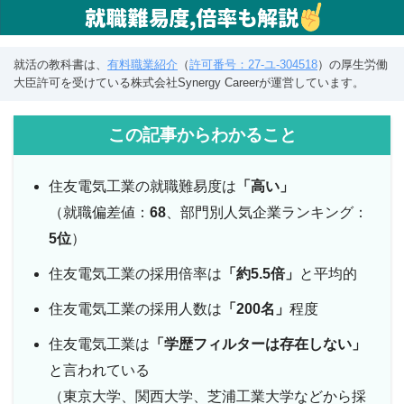
就活の教科書は、
有料職業紹介
（
許可番号：27-ユ-304518
）の厚生労働
大臣許可を受けている株式会社Synergy Careerが運営しています。
この記事からわかること
住友電気工業の就職難易度は
「高い」
（就職偏差値：
68
、部門別人気企業ランキング：
5位
）
住友電気工業の採用倍率は
「約5.5倍」
と平均的
住友電気工業の採用人数は
「200名」
程度
住友電気工業は
「学歴フィルターは存在しない」
と言われている
（東京大学、関西大学、芝浦工業大学などから採