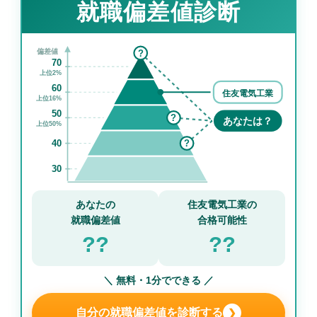
就職偏差値診断
偏差値
?
70
上位2%
60
住友電気工業
上位16%
50
?
あなたは？
上位50%
40
?
30
あなたの
住友電気工業の
就職偏差値
合格可能性
??
??
＼ 無料・1分でできる ／
自分の就職偏差値を診断する
❯