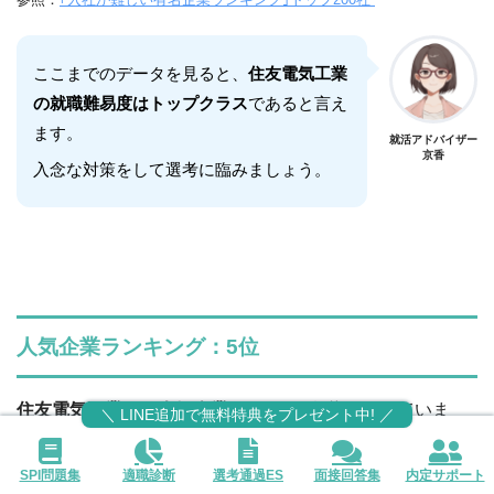
ここまでのデータを見ると、
住友電気工業
の就職難易度はトップクラス
であると言え
ます。
就活アドバイザー
京香
入念な対策をして選考に臨みましょう。
人気企業ランキング：5位
住友電気工業
は、
人気企業ランキング5位
となっていま
＼ LINE追加で無料特典をプレゼント中! ／
す。
SPI問題集
適職診断
選考通過ES
面接回答集
内定サポート