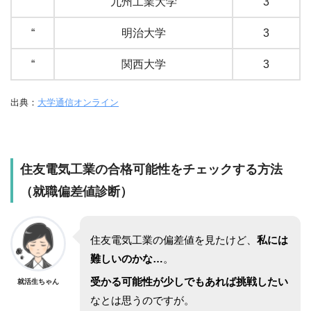
“
九州工業大学
3
“
明治大学
3
“
関西大学
3
出典：
大学通信オンライン
住友電気工業
の合格可能性をチェックする方法
（就職偏差値診断）
住友電気工業
の偏差値を見たけど、
私には
難しいのかな…
。
受かる可能性が少しでもあれば挑戦したい
就活生ちゃん
なとは思うのですが。