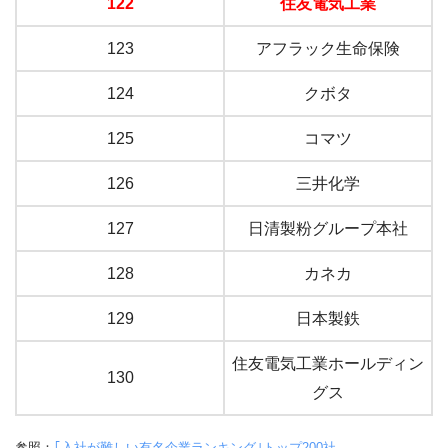
122
住友電気工業
123
アフラック生命保険
124
クボタ
125
コマツ
126
三井化学
127
日清製粉グループ本社
128
カネカ
129
日本製鉄
住友電気工業ホールディン
130
グス
参照：
｢入社が難しい有名企業ランキング｣トップ200社