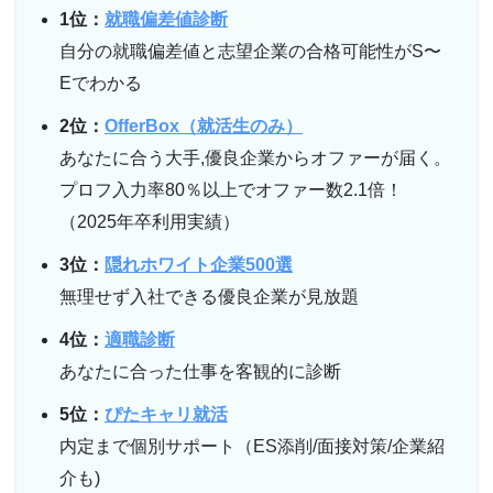
1位：
就職偏差値診断
自分の就職偏差値と志望企業の合格可能性がS〜
Eでわかる
2位：
OfferBox（就活生のみ）
あなたに合う大手,優良企業からオファーが届く。
プロフ入力率80％以上でオファー数2.1倍！
（2025年卒利用実績）
3位：
隠れホワイト企業500選
無理せず入社できる優良企業が見放題
4位：
適職診断
あなたに合った仕事を客観的に診断
5位：
ぴたキャリ就活
内定まで個別サポート（ES添削/面接対策/企業紹
介も)