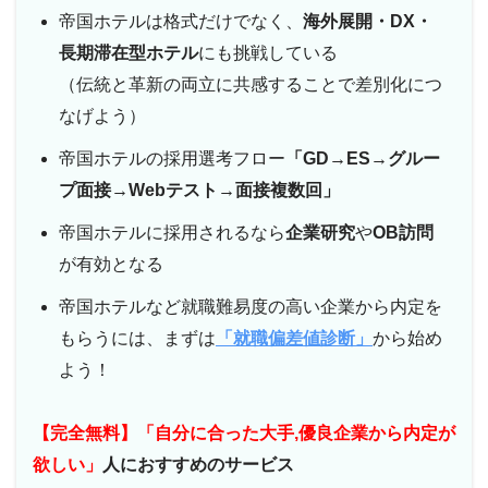
帝国ホテルは格式だけでなく、
海外展開・DX・
長期滞在型ホテル
にも挑戦している
（伝統と革新の両立に共感することで差別化につ
なげよう）
帝国ホテルの採用選考フロー
「GD→ES→グルー
プ面接→Webテスト→面接複数回」
帝国ホテルに採用されるなら
企業研究
や
OB訪問
が有効となる
帝国ホテルなど就職難易度の高い企業から内定を
もらうには、まずは
「就職偏差値診断」
から始め
よう！
【完全無料】「自分に合った大手,優良企業から内定が
欲しい」
人におすすめのサービス