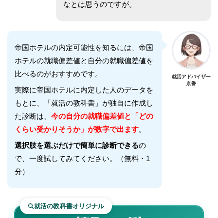
なとは思うのですが。
帝国ホテル
の内定可能性を知るには、
帝国
ホテル
の就職偏差値と自分の就職偏差値を
比べるのがおすすめです。
就活アドバイザー
京香
実際に
帝国ホテル
に内定した人のデータを
もとに、「就活の教科書」が独自に作成し
た診断は、
今の自分の就職偏差値と「どの
くらい受かりそうか」が数字で出ます
。
選択肢を選ぶだけで簡単に診断できる
の
で、一度試してみてください。（無料・1
分）
就活の教科書オリジナル