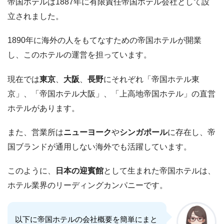
帝国ホテルは1887年に有限責任帝国ホテル会社として設
立されました。
1890年に海外の人をもてなすための帝国ホテルが開業
し、このホテルの運営を担っています。
現在では
東京
、
大阪
、
長野
にそれぞれ「帝国ホテル東
京」、「帝国ホテル大阪」、「上高地帝国ホテル」の直営
ホテルがあります。
また、営業所は
ニューヨーク
や
シンガポール
に存在し、帝
国ブランドが通用しない海外でも活躍しています。
このように、
日本の迎賓館
として生まれた帝国ホテルは、
ホテル業界のリーディングカンパニーです。
以下に帝国ホテルの会社概要を簡単にまと