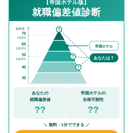
【帝国ホテル版】
就職偏差値診断
偏差値
?
70
上位2%
60
帝国ホテル
上位16%
50
?
あなたは？
上位50%
40
?
30
あなたの
帝国ホテルの
就職偏差値
合格可能性
??
??
＼ 無料・1分でできる ／