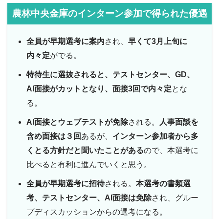
農林中央金庫のインターン参加で得られた優遇
全員が早期選考に案内
され、
早くて3月上旬に
内々定
がでる。
特待生に選抜されると、テストセンター、GD、
AI面接がカットとなり、面接3回で内々定
とな
る。
AI面接とウェブテストが免除
される。
人事面談を
含め面接は３回
あるが、
インターン参加者から多
くとる方針だと聞いたことがある
ので、本選考に
比べると有利に進んでいくと思う。
全員が早期選考に招待
される。
本選考の書類選
考、テストセンター、AI面接は免除
され、グルー
プディスカッションからの選考になる。