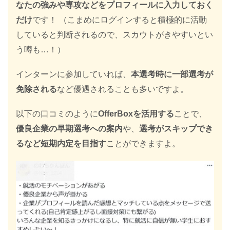
なたの強みや専攻などをプロフィールに入力しておく
だけ
です！ （こまめにログインすると積極的に活動
していると判断されるので、スカウトがきやすいとい
う噂も…！）
インターンに参加していれば、
本選考時に一部選考が
免除される
など優遇されることも多いですよ。
以下の口コミのように
OfferBoxを活用する
ことで、
優良企業の早期選考への案内
や、
選考がスキップでき
るなど短期内定を目指す
ことができますよ。