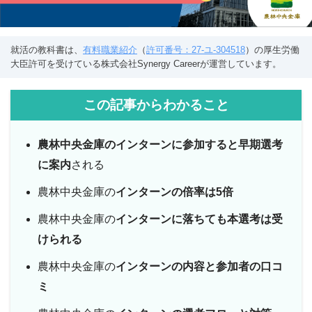
就活の教科書は、
有料職業紹介
（
許可番号：27-ユ-304518
）の厚生労働
大臣許可を受けている株式会社Synergy Careerが運営しています。
この記事からわかること
農林中央金庫のインターンに参加すると早期選考
に案内
される
農林中央金庫の
インターンの倍率は5倍
農林中央金庫の
インターンに落ちても本選考は受
けられる
農林中央金庫の
インターンの内容と参加者の口コ
ミ