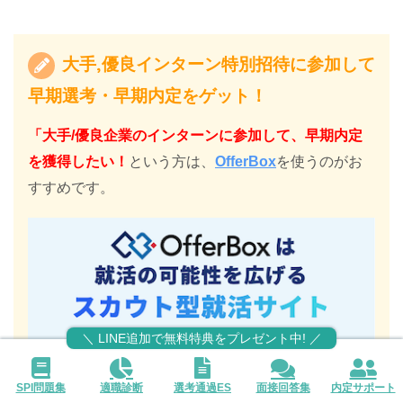
大手,優良インターン特別招待に参加して
早期選考・早期内定をゲット！
「大手/優良企業のインターンに参加して、早期内定
を獲得したい！
という方は、
OfferBox
を使うのがお
すすめです。
＼ LINE追加で無料特典をプレゼント中! ／
SPI問題集
適職診断
選考通過ES
面接回答集
内定サポート