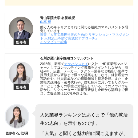
青山学院大学 名誉教授
山本 寛
働く人のキャリアとそれに関わる組織のマネジメントを研
究しています。
著書『人事労務担当者のための リテンション・マネジメン
ト 人材流出を防ぐ実践的アプローチ』
インタビュー記事
監修者
石川沙羅 / 新卒採用コンサルタント
2015年、新卒で
カケハシスカイ
に入社。HR事業部マネジ
ャーとしてコンサルティング業務をメインとしながら、商
社やIT、広告、メーカー、タクシー業界など幅広い業界で
採用支援から研修まで様々な提案をおこなう。経営理念の
言語化や、社員育成などの組織領域も得意分野。また、企
業様の説明会・選考代行や、自社採用においてもリクルー
ターとして多くの学生と対話をしている。そのノウハウを
監修者
活かし、リクルーター・面接官研修も企画から講師まで担
当。支援企業は100社を超える。
人気業界ランキングはあくまで「他の就活
生の志向」を示すものです。
「人気」と聞くと魅力的に聞こえますが、
監修者 石川沙羅