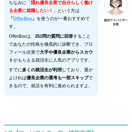
ちなみに「
隠れ優良企業で自分らしく働け
る企業に就職したい！
」という方は
「
OfferBox
」
を使うのが一番おすすめで
就活アドバイザー
京香
す。
OfferBoxは、
251問の質問に回答
すること
であなたの性格を徹底的に診断でき、プロ
フィール次第で
大手や優良企業からスカウ
ト
がもらえる就活生に人気のアプリです。
すでに
多くの就活生が利用
しており、運が
よければ
優良企業の選考も一部スキップ
で
きるので、就活を有利に進められますよ。