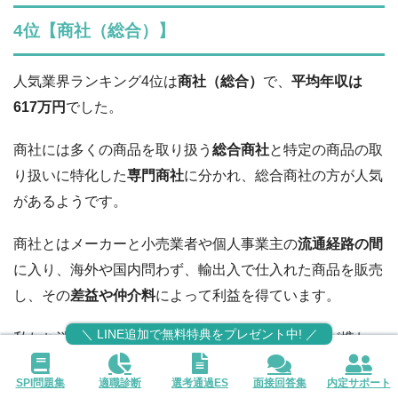
4位【商社（総合）】
人気業界ランキング4位は
商社（総合）
で、
平均年収は
617万円
でした。
商社には多くの商品を取り扱う
総合商社
と特定の商品の取
り扱いに特化した
専門商社
に分かれ、総合商社の方が人気
があるようです。
商社とはメーカーと小売業者や個人事業主の
流通経路の間
に入り、海外や国内問わず、輸出入で仕入れた商品を販売
し、その
差益や仲介料
によって利益を得ています。
＼ LINE追加で無料特典をプレゼント中! ／
私たち消費者に届くメーカーが作った商品は商社が携わっ
て届いているのです。
SPI問題集
適職診断
選考通過ES
面接回答集
内定サポート