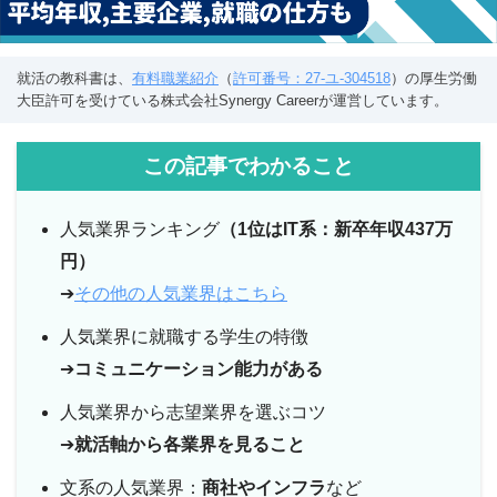
就活の教科書は、
有料職業紹介
（
許可番号：27-ユ-304518
）の厚生労働
大臣許可を受けている株式会社Synergy Careerが運営しています。
この記事でわかること
人気業界ランキング
（1位はIT系：新卒年収437万
円）
➔
その他の人気業界はこちら
人気業界に就職する学生の特徴
➔
コミュニケーション能力がある
人気業界から志望業界を選ぶコツ
➔
就活軸から各業界を見ること
文系の人気業界：
商社やインフラ
など