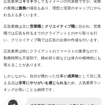
広告業界は
キラキラ
してるイメージの代表格ですが、実際
の業務は
激務
の場合もあり、理想と現実のギャップにやら
れる人も多くいます。
広告業務は主に
営業職
と
クリエイティブ職
に分かれ、営業
職では広告を作るまでのクライアントとのやり取りを行
い、クリエイティブ職では広告の企画や作成を行います。
広告業界は特にクライアントのファーストの業界なので、
勤務時間も不規則で、締め切り前などは体力や精神的にも
堪えることがあります。
しかしながら、自分が携わった仕事が
成果物
として目に見
える点は
非常にやりがいを感じられる
ため、人気業界ラン
キングが高いことも納得です。