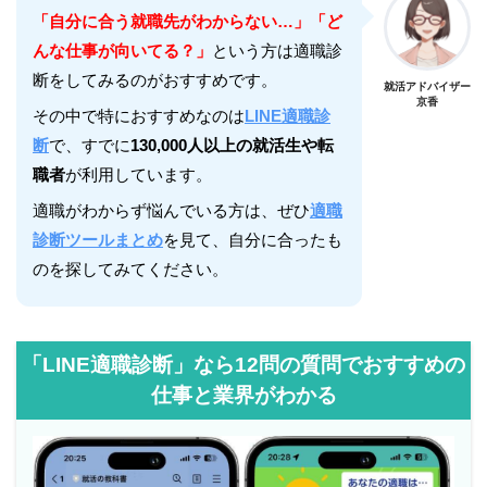
「自分に合う就職先がわからない…」「ど
んな仕事が向いてる？」
という方は適職診
断をしてみるのがおすすめです。
就活アドバイザー
京香
その中で特におすすめなのは
LINE適職診
断
で、すでに
130,000人以上の就活生や転
職者
が利用しています。
適職がわからず悩んでいる方は、ぜひ
適職
診断ツールまとめ
を見て、自分に合ったも
のを探してみてください。
「LINE適職診断」なら12問の質問でおすすめの
仕事と業界がわかる