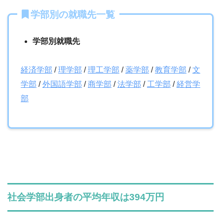
学部別の就職先一覧
学部別就職先
経済学部
/
理学部
/
理工学部
/
薬学部
/
教育学部
/
文
学部
/
外国語学部
/
商学部
/
法学部
/
工学部
/
経営学
部
社会学部出身者の平均年収は394万円