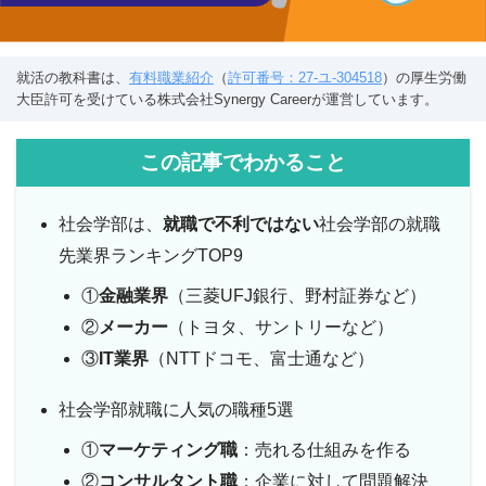
就活の教科書は、
有料職業紹介
（
許可番号：27-ユ-304518
）の厚生労働
大臣許可を受けている株式会社Synergy Careerが運営しています。
この記事でわかること
社会学部は、
就職で不利ではない
社会学部の就職
先業界ランキングTOP9
①
金融業界
（三菱UFJ銀行、野村証券など）
②
メーカー
（トヨタ、サントリーなど）
③
IT業界
（NTTドコモ、富士通など）
社会学部就職に人気の職種5選
①
マーケティング職
：売れる仕組みを作る
②
コンサルタント職
：企業に対して問題解決