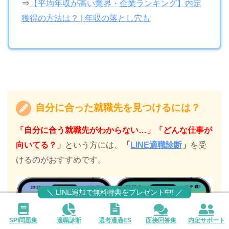
⇒
【平均年収が高い業界・企業ランキング】内定
獲得の方法は？ | 年収の落とし穴も
自分に合った就職先を見つけるには？
「自分に合う就職先がわからない…」「どんな仕事が
向いてる？」
という方には、
「
LINE適職診断
」
を受
けるのがおすすめです。
＼ LINE追加で無料特典をプレゼント中! ／
SPI問題集
適職診断
選考通過ES
面接回答集
内定サポート