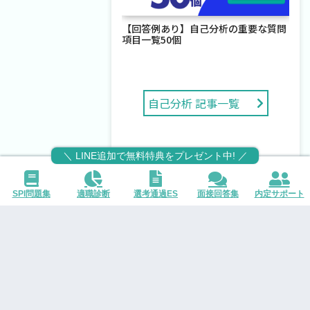
【回答例あり】自己分析の重要な質問
項目一覧50個
自己分析 記事一覧
＼ LINE追加で無料特典をプレゼント中! ／
Step3
SPI問題集
適職診断
選考通過ES
面接回答集
内定サポート
企業/業界研究