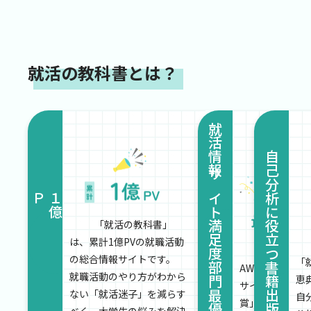
就活の教科書とは？
就活情報サイト満足度部門最優秀賞！
自己分析に役立つ書籍出版！
！
累
計
１
億
ＰＶ
「就活の教科書」
は、累計1億PVの就職活動
みんなのキ
の総合情報サイトです。
「
AWARDにて、
就職活動のやり方がわから
恵
サイト 満足度部
ない「就活迷子」を減らす
自
賞」を2年連続