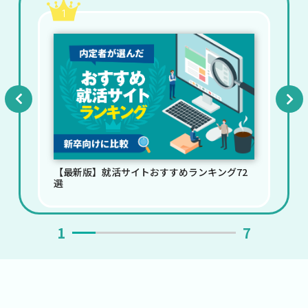
2
Previ
Next
ous
72
【最新版】自己分析ツールおすすめ41選（無
料,登録なし）