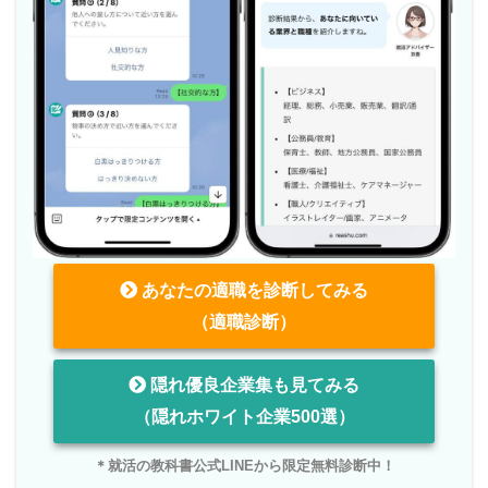
あなたの適職を診断してみる
（適職診断）
隠れ優良企業集も見てみる
（隠れホワイト企業500選）
＊就活の教科書公式LINEから限定無料診断中！