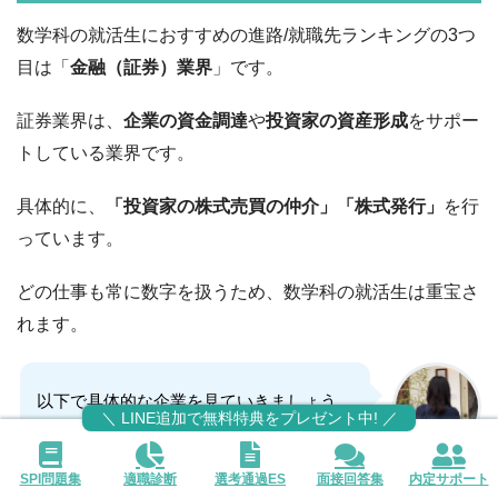
数学科の就活生におすすめの進路/就職先ランキングの3つ
目は「
金融（証券）業界
」です。
証券業界は、
企業の資金調達
や
投資家の資産形成
をサポー
トしている業界です。
具体的に、
「投資家の株式売買の仲介」「株式発行」
を行
っています。
どの仕事も常に数字を扱うため、数学科の就活生は重宝さ
れます。
以下で具体的な企業を見ていきましょう。
＼ LINE追加で無料特典をプレゼント中! ／
「就活の教科書」
SPI問題集
適職診断
選考通過ES
面接回答集
内定サポート
編集部 ユリエ