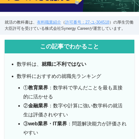
就活の教科書は、
有料職業紹介
（
許可番号：27-ユ-304518
）の厚生労働
大臣許可を受けている株式会社Synergy Careerが運営しています。
この記事でわかること
数学科は、
就職に不利ではない
数学科におすすめの就職先ランキング
①
教育業界
：数学科で学んだことを最も直接
的に活かせる
②
金融業界
：数字や計算に強い数学科の就活
生は評価されやすい
③
web業界・IT業界
：問題解決能力が評価され
やすい