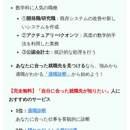
数学科に人気の職種
①
開発職/研究職
：既存システムの改善や新し
いシステムを作成
②
アクチュアリー/クオンツ
：高度の数学的手
法を利用した業務
③
公認会計士
：統計的な処理を行う
あなたに合った就職先を見つける
なら、強みから
適職がわかる
「適職診断」
から始めよう！
【完全無料】「自分に合った就職先が知りたい」
人に
おすすめのサービス
1位：
適職診断
あなたに合った仕事を客観的に診断